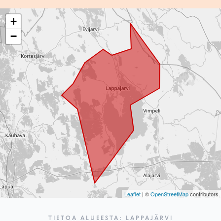
+
−
Leaflet
| ©
OpenStreetMap
contributors
TIETOA ALUEESTA: LAPPAJÄRVI