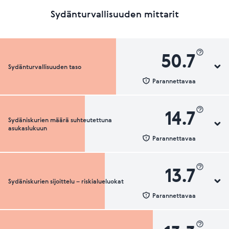
Sydänturvallisuuden mittarit
50.7
Sydänturvallisuuden taso
Parannettavaa
14.7
Sydäniskurien määrä suhteutettuna
Sydänturvallisuuden luokka
asukaslukuun
Parannettavaa
13.7
Sydäniskurien sijoittelu – riskialueluokat
Sydäniskurien määrä suhteutettuna asukaslukuun
Parannettavaa