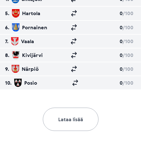
5.
Hartola
0
/100
6.
Pornainen
0
/100
7.
Vaala
0
/100
8.
Kivijärvi
0
/100
9.
Närpiö
0
/100
10.
Posio
0
/100
Lataa lisää