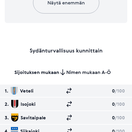
Näytä enemmän
Sydänturvallisuus kunnittain
Sijoituksen mukaan
Nimen mukaan A-Ö
1.
Veteli
0
/100
2.
Isojoki
0
/100
3.
Savitaipale
0
/100
4.
Siikajoki
0
/100