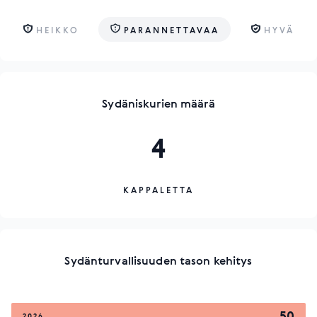
HEIKKO
PARANNETTAVAA
HYVÄ
Sydäniskurien määrä
4
KAPPALETTA
Sydänturvallisuuden tason kehitys
50
2026