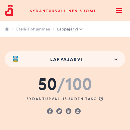
Sydänturvallinen Suomi
SYDÄNTURVALLINEN SUOMI
Open
Etelä-Pohjanmaa
Lappajärvi
LAPPAJÄRVI
50
/100
SYDÄNTURVALLISUUDEN TASO