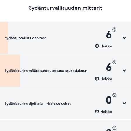
Sydänturvallisuuden mittarit
6
Sydänturvallisuuden taso
Heikko
6
Sydäniskurien määrä suhteutettuna asukaslukuun
Sydänturvallisuuden luokka
Heikko
0
Sydäniskurien sijoittelu – riskialueluokat
Sydäniskurien määrä suhteutettuna asukaslukuun
Heikko