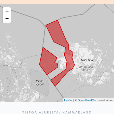
+
−
Leaflet
| ©
OpenStreetMap
contributors
TIETOA ALUEESTA: HAMMARLAND