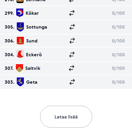
299.
Kökar
0
/100
305.
Sottunga
0
/100
306.
Sund
0
/100
304.
Eckerö
0
/100
307.
Saltvik
0
/100
303.
Geta
0
/100
Lataa lisää