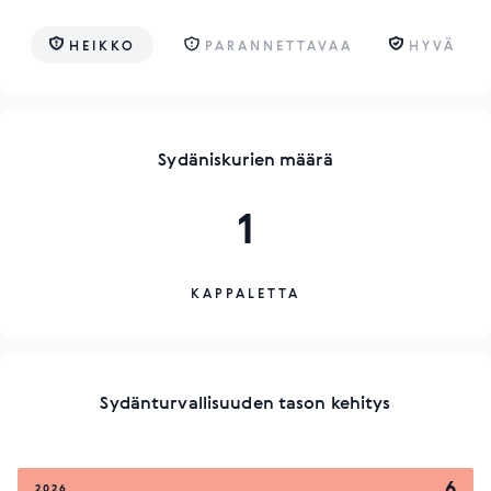
HEIKKO
PARANNETTAVAA
HYVÄ
Sydäniskurien määrä
1
KAPPALETTA
Sydänturvallisuuden tason kehitys
6
2026