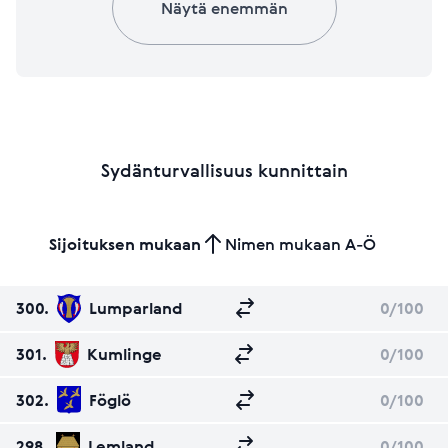
Näytä enemmän
Sydänturvallisuus kunnittain
Sijoituksen mukaan
Nimen mukaan A-Ö
300.
Lumparland
0
/100
301.
Kumlinge
0
/100
302.
Föglö
0
/100
298.
Lemland
0
/100