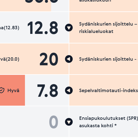
12.8
Sydäniskurien sijoittelu –
a(12.83)
riskialueluokat
20
vä(20.0)
Sydäniskurien sijoittelu 
7.8
Hyvä
Sepelvaltimotauti-indeks
0
Ensiapukoulutukset (SPR)
asukasta kohti *