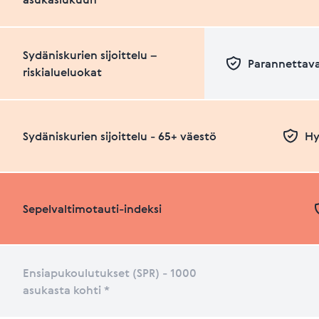
Sydäniskurien sijoittelu –
Parannettava
riskialueluokat
Sydäniskurien sijoittelu - 65+ väestö
Hy
Sepelvaltimotauti-indeksi
Ensiapukoulutukset (SPR) - 1000
asukasta kohti *