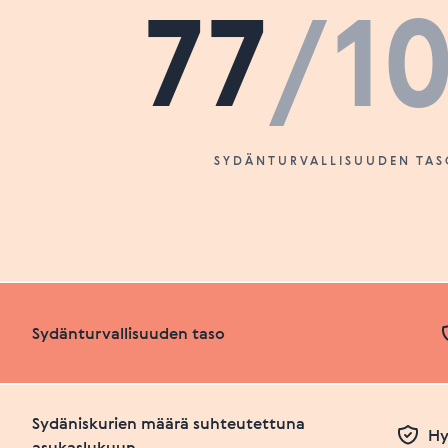
77
/1
SYDÄNTURVALLISUUDEN TAS
Sydänturvallisuuden taso
Sydäniskurien määrä suhteutettuna
Hy
asukaslukuun