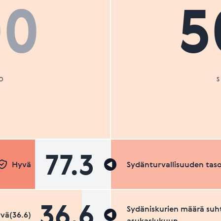
00
5
O
77.3
Hyvä
Sydänturvallisuuden tas
36.6
Sydäniskurien määrä suh
vä(36.6)
asukaslukuun