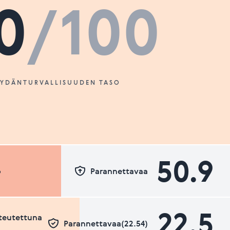
0
/100
SYDÄNTURVALLISUUDEN TASO
50.9
o
Parannettavaa
22.5
teutettuna
Parannettavaa(22.54)