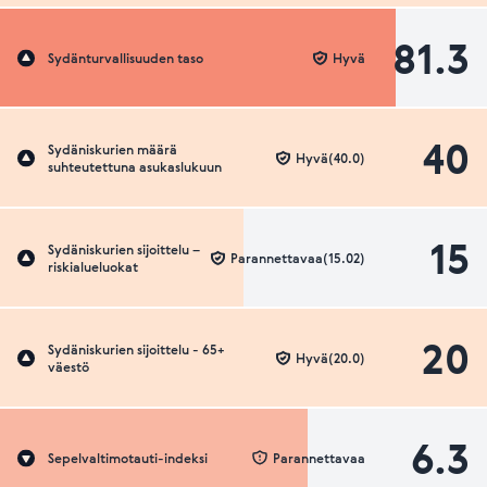
81.3
Sydänturvallisuuden taso
Hyvä
40
Sydäniskurien määrä
Hyvä(40.0)
suhteutettuna asukaslukuun
15
Sydäniskurien sijoittelu –
Parannettavaa(15.02)
riskialueluokat
20
Sydäniskurien sijoittelu - 65+
Hyvä(20.0)
väestö
6.3
Sepelvaltimotauti-indeksi
Parannettavaa