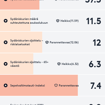
11.5
Sydäniskurien määrä
Heikko(11.59)
suhteutettuna asukaslukuun
12
Sydäniskurien sijoittelu –
Parannettavaa(12.06)
riskialueluokat
6.3
Sydäniskurien sijoittelu - 65+
Heikko(6.32)
väestö
7.4
Sepelvaltimotauti-indeksi
Parannettavaa