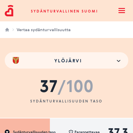
Sydänturvallinen Suomi
SYDÄNTURVALLINEN SUOMI
Open
Vertaa sydänturvallisuutta
YLÖJÄRVI
37
/100
SYDÄNTURVALLISUUDEN TASO
37.3
Sydänturvallisuuden taso
Parannettavaa