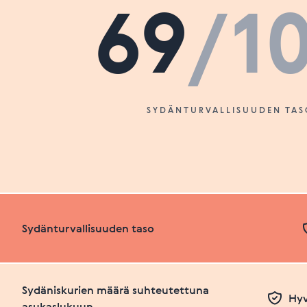
69
/1
SYDÄNTURVALLISUUDEN TAS
Sydänturvallisuuden taso
Sydäniskurien määrä suhteutettuna
Hyv
asukaslukuun