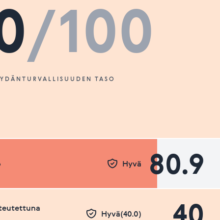
0
/100
SYDÄNTURVALLISUUDEN TASO
80.9
o
Hyvä
40
teutettuna
Hyvä(40.0)