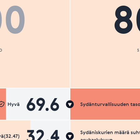
00
8
O
69.6
Hyvä
Sydänturvallisuuden tas
32.4
Sydäniskurien määrä suh
ä(32.47)
asukaslukuun