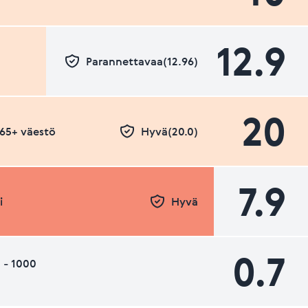
12.9
Parannettavaa(12.96)
20
- 65+ väestö
Hyvä(20.0)
7.9
i
Hyvä
0.7
 - 1000