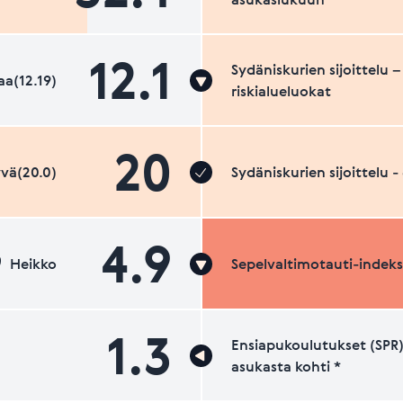
12.1
Sydäniskurien sijoittelu –
a(12.19)
riskialueluokat
20
vä(20.0)
Sydäniskurien sijoittelu 
4.9
Heikko
Sepelvaltimotauti-indeks
1.3
Ensiapukoulutukset (SPR)
asukasta kohti *