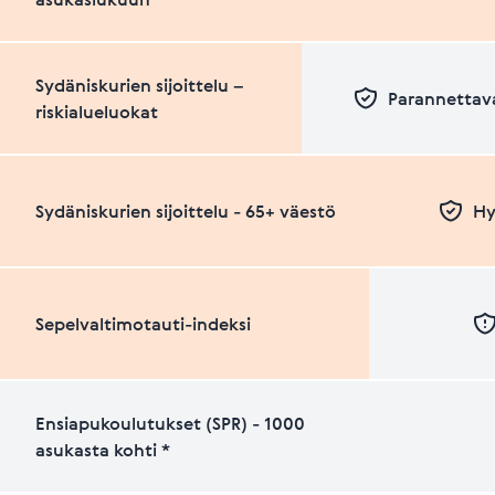
Sydäniskurien sijoittelu –
Parannettava
riskialueluokat
Sydäniskurien sijoittelu - 65+ väestö
Hy
Sepelvaltimotauti-indeksi
Ensiapukoulutukset (SPR) - 1000
asukasta kohti *