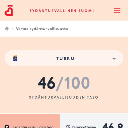
Sydänturvallinen Suomi
SYDÄNTURVALLINEN SUOMI
Open
Vertaa sydänturvallisuutta
TURKU
46
/100
SYDÄNTURVALLISUUDEN TASO
46.8
Sydänturvallisuuden taso
Parannettavaa