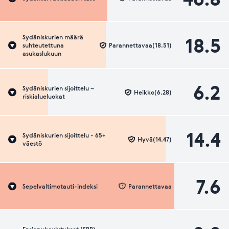
18.5
Sydäniskurien määrä
suhteutettuna
Parannettavaa(18.51)
asukaslukuun
6.2
Sydäniskurien sijoittelu –
Heikko(6.28)
riskialueluokat
14.4
Sydäniskurien sijoittelu - 65+
Hyvä(14.47)
väestö
7.6
Sepelvaltimotauti-indeksi
Parannettavaa