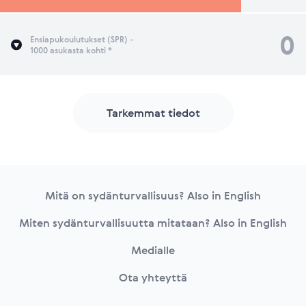
0
Ensiapukoulutukset (SPR) -
1000 asukasta kohti *
Tarkemmat tiedot
Footer
Mitä on sydänturvallisuus? Also in English
Miten sydänturvallisuutta mitataan? Also in English
Medialle
Ota yhteyttä