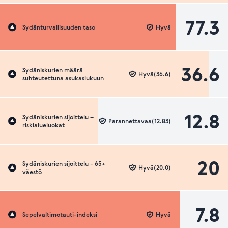
77.3
Sydänturvallisuuden taso
Hyvä
36.6
Sydäniskurien määrä
Hyvä(36.6)
suhteutettuna asukaslukuun
12.8
Sydäniskurien sijoittelu –
Parannettavaa(12.83)
riskialueluokat
20
Sydäniskurien sijoittelu - 65+
Hyvä(20.0)
väestö
7.8
Sepelvaltimotauti-indeksi
Hyvä