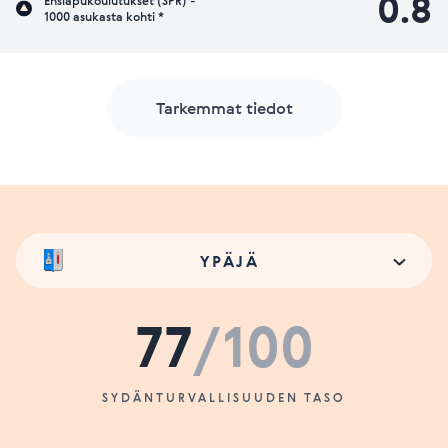
0.8
Ensiapukoulutukset (SPR) -
1000 asukasta kohti *
Tarkemmat tiedot
YPÄJÄ
77
/100
SYDÄNTURVALLISUUDEN TASO