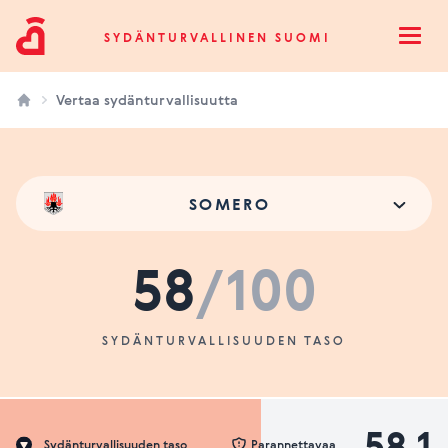
Sydänturvallinen Suomi
SYDÄNTURVALLINEN SUOMI
Open
Vertaa sydänturvallisuutta
SOMERO
58
/100
SYDÄNTURVALLISUUDEN TASO
58.1
Sydänturvallisuuden taso
Parannettavaa