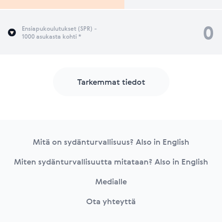
0
Ensiapukoulutukset (SPR) -
1000 asukasta kohti *
Tarkemmat tiedot
Footer
Mitä on sydänturvallisuus? Also in English
Miten sydänturvallisuutta mitataan? Also in English
Medialle
Ota yhteyttä