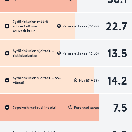
22.7
Sydäniskurien määrä
suhteutettuna
Parannettavaa(22.78)
asukaslukuun
13.5
Sydäniskurien sijoittelu –
Parannettavaa(13.56)
riskialueluokat
14.2
Sydäniskurien sijoittelu - 65+
Hyvä(14.29)
väestö
7.5
Sepelvaltimotauti-indeksi
Parannettavaa