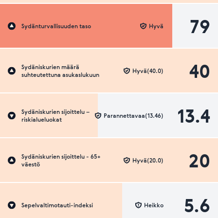
79
Sydänturvallisuuden taso
Hyvä
40
Sydäniskurien määrä
Hyvä(40.0)
suhteutettuna asukaslukuun
13.4
Sydäniskurien sijoittelu –
Parannettavaa(13.46)
riskialueluokat
20
Sydäniskurien sijoittelu - 65+
Hyvä(20.0)
väestö
5.6
Sepelvaltimotauti-indeksi
Heikko