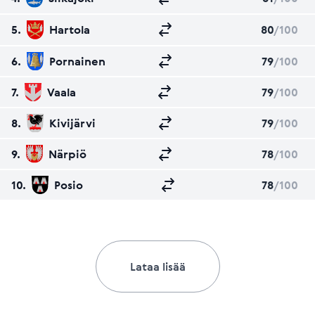
5.
Hartola
80
/100
6.
Pornainen
79
/100
7.
Vaala
79
/100
8.
Kivijärvi
79
/100
9.
Närpiö
78
/100
10.
Posio
78
/100
Lataa lisää