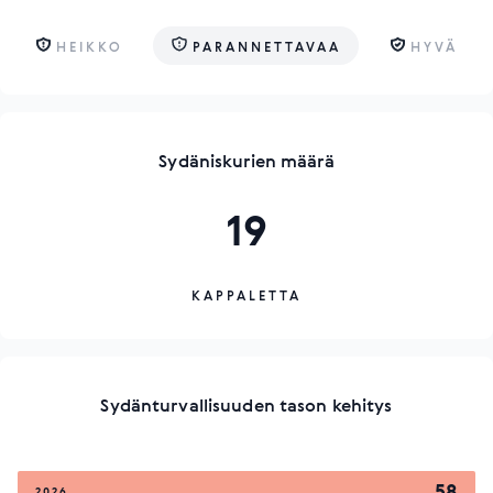
HEIKKO
PARANNETTAVAA
HYVÄ
Sydäniskurien määrä
19
KAPPALETTA
Sydänturvallisuuden tason kehitys
58
2026