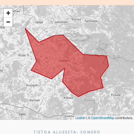
+
−
Leaflet
| ©
OpenStreetMap
contributors
TIETOA ALUEESTA: SOMERO