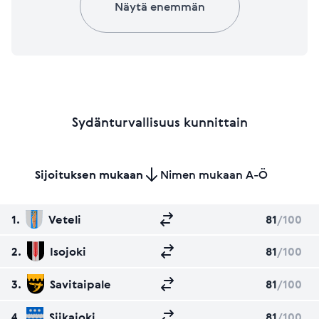
Näytä enemmän
Sydänturvallisuus kunnittain
Sijoituksen mukaan
Nimen mukaan A-Ö
1.
Veteli
81
/100
2.
Isojoki
81
/100
3.
Savitaipale
81
/100
4.
Siikajoki
81
/100