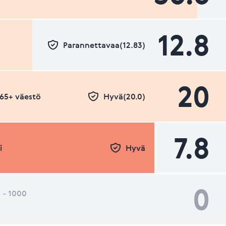
12.8
Parannettavaa(12.83)
20
- 65+ väestö
Hyvä(20.0)
7.8
i
Hyvä
0
 - 1000