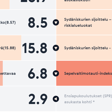
8.5
Sydäniskurien sijoittelu –
ko(8.57)
riskialueluokat
15.8
ä(15.88)
Sydäniskurien sijoittelu 
6.8
nettavaa
Sepelvaltimotauti-indeks
2.9
Ensiapukoulutukset (SPR)
asukasta kohti *