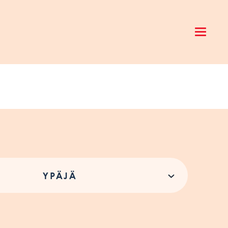
Open 
YPÄJÄ