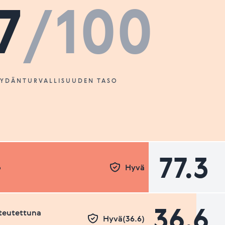
7
/100
SYDÄNTURVALLISUUDEN TASO
77.3
o
Hyvä
36.6
teutettuna
Hyvä(36.6)