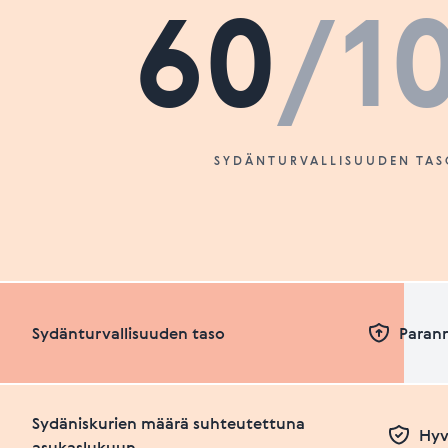
60
/1
SYDÄNTURVALLISUUDEN TAS
Sydänturvallisuuden taso
Paran
Sydäniskurien määrä suhteutettuna
Hyv
asukaslukuun