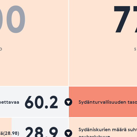
00
7
O
60.2
nettavaa
Sydänturvallisuuden tas
28.9
Sydäniskurien määrä suh
ä(28.98)
asukaslukuun