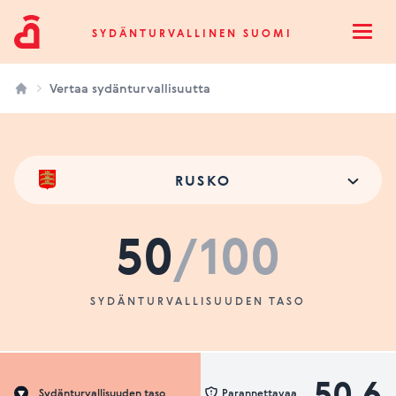
Sydänturvallinen Suomi
SYDÄNTURVALLINEN SUOMI
Open
Vertaa sydänturvallisuutta
RUSKO
50
/100
SYDÄNTURVALLISUUDEN TASO
50.6
Sydänturvallisuuden taso
Parannettavaa