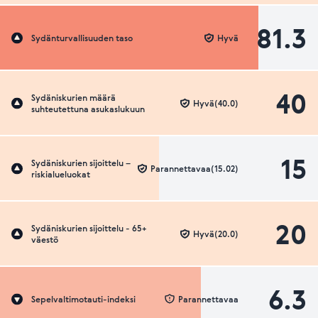
81.3
Sydänturvallisuuden taso
Hyvä
40
Sydäniskurien määrä
Hyvä(40.0)
suhteutettuna asukaslukuun
15
Sydäniskurien sijoittelu –
Parannettavaa(15.02)
riskialueluokat
20
Sydäniskurien sijoittelu - 65+
Hyvä(20.0)
väestö
6.3
Sepelvaltimotauti-indeksi
Parannettavaa