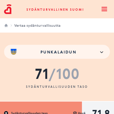
Sydänturvallinen Suomi
SYDÄNTURVALLINEN SUOMI
Open
Vertaa sydänturvallisuutta
PUNKALAIDUN
71
/100
SYDÄNTURVALLISUUDEN TASO
71.8
Sydänturvallisuuden taso
Hyvä