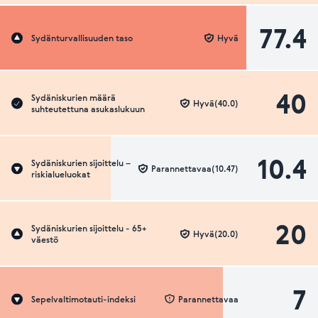
77.4
Sydänturvallisuuden taso
Hyvä
40
Sydäniskurien määrä
Hyvä(40.0)
suhteutettuna asukaslukuun
10.4
Sydäniskurien sijoittelu –
Parannettavaa(10.47)
riskialueluokat
20
Sydäniskurien sijoittelu - 65+
Hyvä(20.0)
väestö
7
Sepelvaltimotauti-indeksi
Parannettavaa