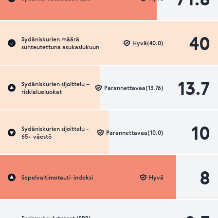
40
Sydäniskurien määrä
Hyvä(40.0)
suhteutettuna asukaslukuun
13.7
Sydäniskurien sijoittelu –
Parannettavaa(13.76)
riskialueluokat
10
Sydäniskurien sijoittelu -
Parannettavaa(10.0)
65+ väestö
8
Sepelvaltimotauti-indeksi
Hyvä