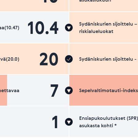
10.4
Sydäniskurien sijoittelu –
a(10.47)
riskialueluokat
20
vä(20.0)
Sydäniskurien sijoittelu 
7
nettavaa
Sepelvaltimotauti-indeks
1
Ensiapukoulutukset (SPR)
asukasta kohti *