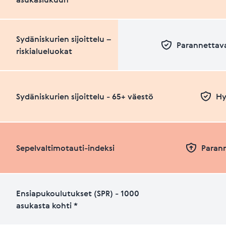
Sydäniskurien sijoittelu –
Parannettava
riskialueluokat
Sydäniskurien sijoittelu - 65+ väestö
Hy
Sepelvaltimotauti-indeksi
Paran
Ensiapukoulutukset (SPR) - 1000
asukasta kohti *