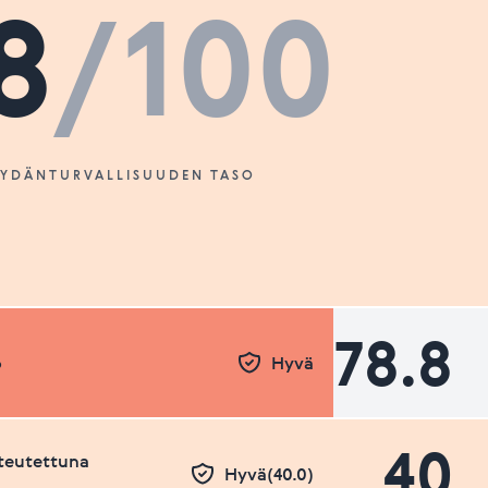
8
/100
SYDÄNTURVALLISUUDEN TASO
78.8
o
Hyvä
40
teutettuna
Hyvä(40.0)