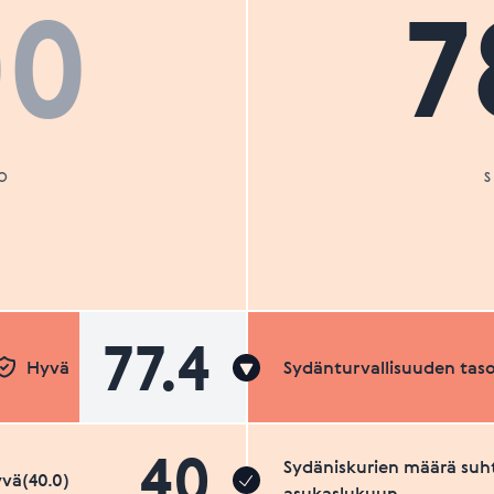
00
7
O
77.4
Hyvä
Sydänturvallisuuden tas
40
Sydäniskurien määrä suh
vä(40.0)
asukaslukuun