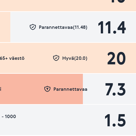
11.4
Parannettavaa(11.48)
20
- 65+ väestö
Hyvä(20.0)
7.3
i
Parannettavaa
1.5
 - 1000