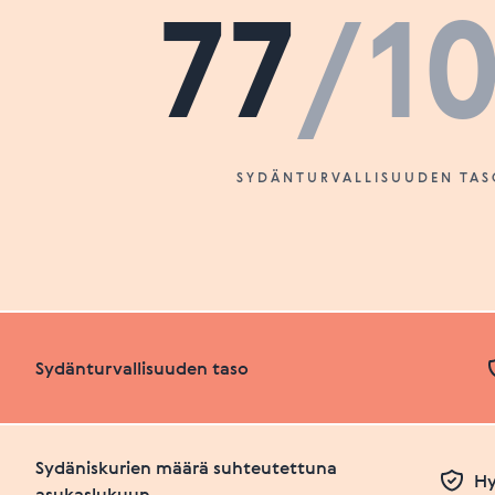
77
/1
SYDÄNTURVALLISUUDEN TAS
Sydänturvallisuuden taso
Sydäniskurien määrä suhteutettuna
Hy
asukaslukuun