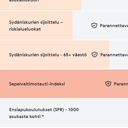
Sydäniskurien sijoittelu –
Parannettava
riskialueluokat
Sydäniskurien sijoittelu - 65+ väestö
Parannettava
Sepelvaltimotauti-indeksi
Paran
Ensiapukoulutukset (SPR) - 1000
asukasta kohti *