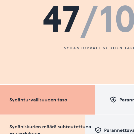
47
/1
SYDÄNTURVALLISUUDEN TAS
Sydänturvallisuuden taso
Paran
Sydäniskurien määrä suhteutettuna
Parannettava
asukaslukuun