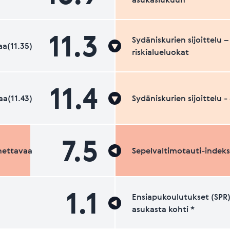
11.3
Sydäniskurien sijoittelu –
a(11.35)
riskialueluokat
11.4
a(11.43)
Sydäniskurien sijoittelu 
7.5
nettavaa
Sepelvaltimotauti-indeks
1.1
Ensiapukoulutukset (SPR)
asukasta kohti *