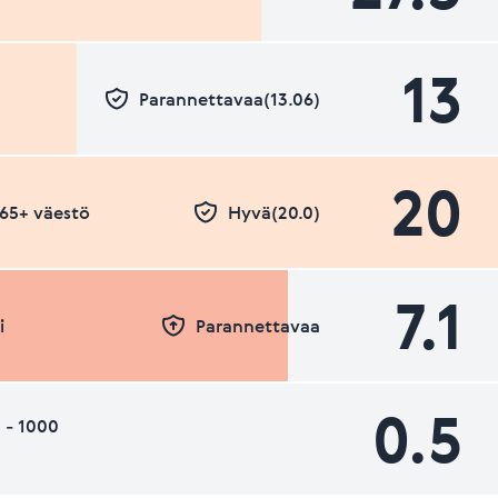
13
Parannettavaa(13.06)
20
- 65+ väestö
Hyvä(20.0)
7.1
i
Parannettavaa
0.5
 - 1000