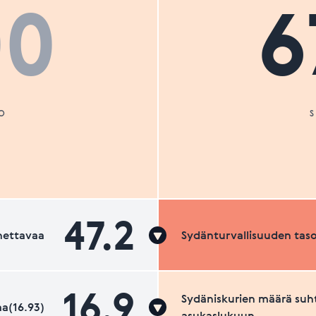
00
6
O
47.2
nettavaa
Sydänturvallisuuden tas
16.9
Sydäniskurien määrä suh
a(16.93)
asukaslukuun