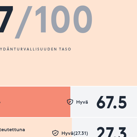
7
/100
SYDÄNTURVALLISUUDEN TASO
67.5
o
Hyvä
27.3
teutettuna
Hyvä(27.31)