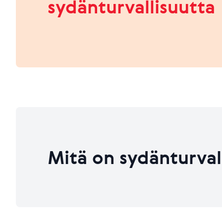
sydänturvallisuutta
HEIKKO
PARANNETTAVAA
Viimeksi päivitetty 26.06.2026
Viimeksi päivitetty 26.06.2026
Mitä on sydänturval
Viimeksi päivitetty 26.06.2026