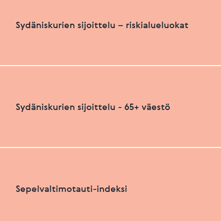
Sydäniskurien määrä suhteutettuna asukasluku
Sydäniskurien sijoittelu – riskialueluokat
HEIKKO
PARANNETTAVAA
Sydäniskurien sijoittelu – riskialueluokat
Sydäniskurien sijoittelu - 65+ väestö
Viimeksi päivitetty 26.06.2026
+
HEIKKO
PARANNETTAVAA
−
Sydäniskurien sijoittelu - 65+ väestö
Sepelvaltimotauti-indeksi
+