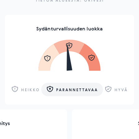
TIETOA ALUEESTA: ORIVESI
Sydänturvallisuuden luokka
HEIKKO
PARANNETTAVAA
HYVÄ
hitys