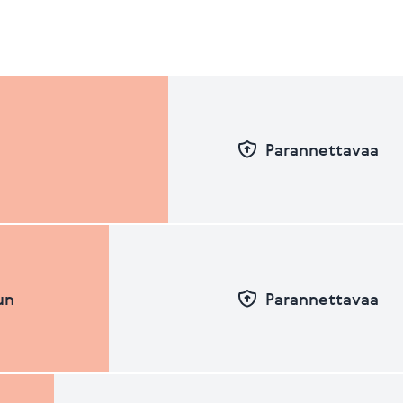
Parannettavaa
un
Parannettavaa
Pvm
Taso
26.06.2026
47.27
31.12.2025
45.68