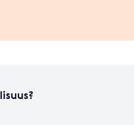
Leaflet
| ©
OpenStreetMap
contributors
on kehitysvaiheess
HYVÄ
Koulutusten määrä
10
Koulutusten määrä
22
Taso 31.12.2023
2.44
lisuus?