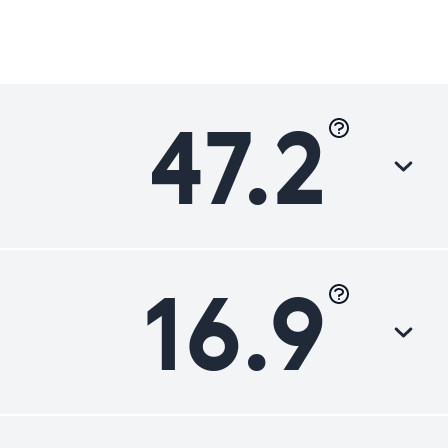
47.2
16.9
Luokka
Parannettavaa
Parannettavaa