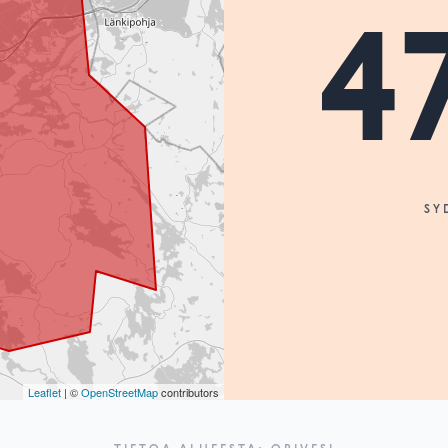
4
SY
Leaflet
| ©
OpenStreetMap
contributors