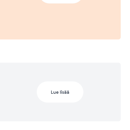
a.
 2023 (Q1/2023)
Lisätietoja mittareista
Lisätietoja mittareista
 2022
Lue lisää
Lisätietoja mittareista