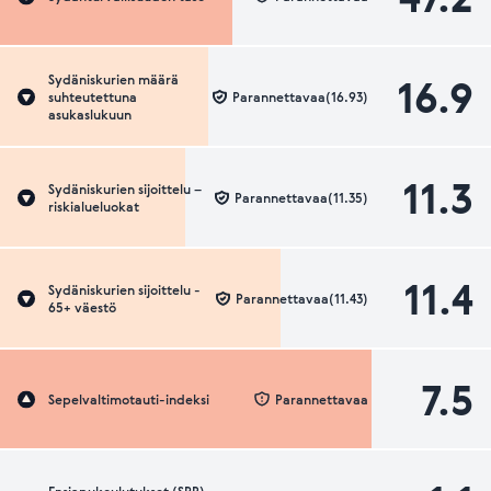
16.9
Sydäniskurien määrä
suhteutettuna
Parannettavaa(16.93)
asukaslukuun
11.3
Sydäniskurien sijoittelu –
Parannettavaa(11.35)
riskialueluokat
11.4
Sydäniskurien sijoittelu -
Parannettavaa(11.43)
65+ väestö
7.5
Sepelvaltimotauti-indeksi
Parannettavaa