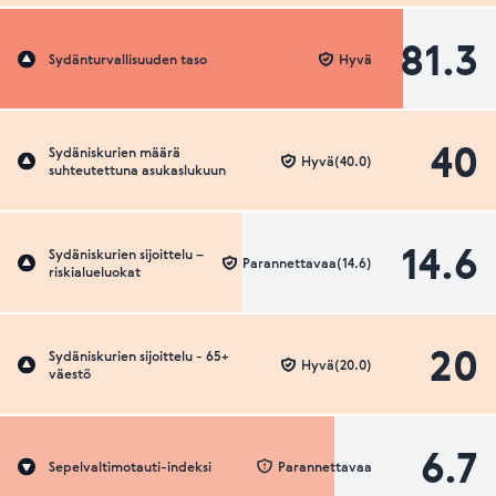
81.3
Sydänturvallisuuden taso
Hyvä
40
Sydäniskurien määrä
Hyvä(40.0)
suhteutettuna asukaslukuun
14.6
Sydäniskurien sijoittelu –
Parannettavaa(14.6)
riskialueluokat
20
Sydäniskurien sijoittelu - 65+
Hyvä(20.0)
väestö
6.7
Sepelvaltimotauti-indeksi
Parannettavaa