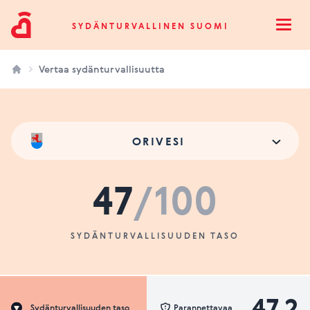
Sydänturvallinen Suomi
SYDÄNTURVALLINEN SUOMI
Open
Vertaa sydänturvallisuutta
ORIVESI
47
/100
SYDÄNTURVALLISUUDEN TASO
47.2
Sydänturvallisuuden taso
Parannettavaa