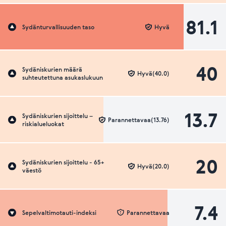
81.1
Sydänturvallisuuden taso
Hyvä
40
Sydäniskurien määrä
Hyvä(40.0)
suhteutettuna asukaslukuun
13.7
Sydäniskurien sijoittelu –
Parannettavaa(13.76)
riskialueluokat
20
Sydäniskurien sijoittelu - 65+
Hyvä(20.0)
väestö
7.4
Sepelvaltimotauti-indeksi
Parannettavaa