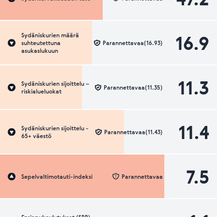
16.9
Sydäniskurien määrä
suhteutettuna
Parannettavaa(16.93)
asukaslukuun
11.3
Sydäniskurien sijoittelu –
Parannettavaa(11.35)
riskialueluokat
11.4
Sydäniskurien sijoittelu -
Parannettavaa(11.43)
65+ väestö
7.5
Sepelvaltimotauti-indeksi
Parannettavaa