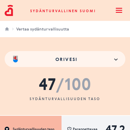
Sydänturvallinen Suomi
SYDÄNTURVALLINEN SUOMI
Open
Vertaa sydänturvallisuutta
ORIVESI
47
/100
SYDÄNTURVALLISUUDEN TASO
47.2
Sydänturvallisuuden taso
Parannettavaa