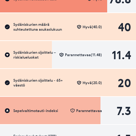
40
Sydäniskurien määrä
Hyvä(40.0)
suhteutettuna asukaslukuun
11.4
Sydäniskurien sijoittelu –
Parannettavaa(11.48)
riskialueluokat
20
Sydäniskurien sijoittelu - 65+
Hyvä(20.0)
väestö
7.3
Sepelvaltimotauti-indeksi
Parannettavaa