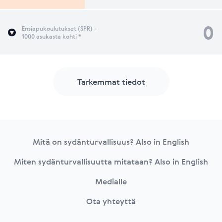
0
Ensiapukoulutukset (SPR) -
1000 asukasta kohti *
Tarkemmat tiedot
Footer
Mitä on sydänturvallisuus? Also in English
Miten sydänturvallisuutta mitataan? Also in English
Medialle
Ota yhteyttä