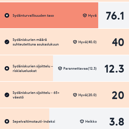
76.1
Sydänturvallisuuden taso
Hyvä
40
Sydäniskurien määrä
Hyvä(40.0)
suhteutettuna asukaslukuun
12.3
Sydäniskurien sijoittelu –
Parannettavaa(12.3)
riskialueluokat
20
Sydäniskurien sijoittelu - 65+
Hyvä(20.0)
väestö
3.8
Sepelvaltimotauti-indeksi
Heikko