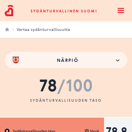
Sydänturvallinen Suomi
SYDÄNTURVALLINEN SUOMI
Open
Vertaa sydänturvallisuutta
NÄRPIÖ
78
/100
SYDÄNTURVALLISUUDEN TASO
78.8
Sydänturvallisuuden taso
Hyvä