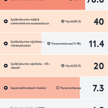
40
Sydäniskurien määrä
Hyvä(40.0)
suhteutettuna asukaslukuun
11.4
Sydäniskurien sijoittelu –
Parannettavaa(11.48)
riskialueluokat
20
Sydäniskurien sijoittelu - 65+
Hyvä(20.0)
väestö
7.3
Sepelvaltimotauti-indeksi
Parannettavaa