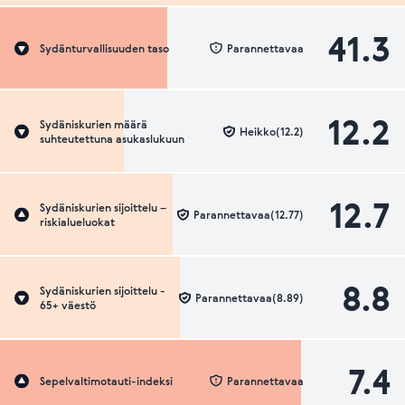
41.3
Sydänturvallisuuden taso
Parannettavaa
12.2
Sydäniskurien määrä
Heikko(12.2)
suhteutettuna asukaslukuun
12.7
Sydäniskurien sijoittelu –
Parannettavaa(12.77)
riskialueluokat
8.8
Sydäniskurien sijoittelu -
Parannettavaa(8.89)
65+ väestö
7.4
Sepelvaltimotauti-indeksi
Parannettavaa