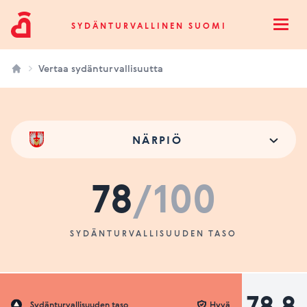
Sydänturvallinen Suomi
SYDÄNTURVALLINEN SUOMI
Open
Vertaa sydänturvallisuutta
NÄRPIÖ
78
/100
SYDÄNTURVALLISUUDEN TASO
78.8
Sydänturvallisuuden taso
Hyvä