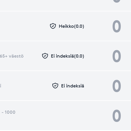
0
Heikko(0.0)
0
- 65+ väestö
Ei indeksiä(0.0)
0
i
Ei indeksiä
0
 - 1000