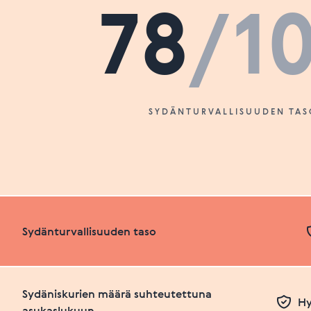
78
/1
SYDÄNTURVALLISUUDEN TAS
Sydänturvallisuuden taso
Sydäniskurien määrä suhteutettuna
Hy
asukaslukuun