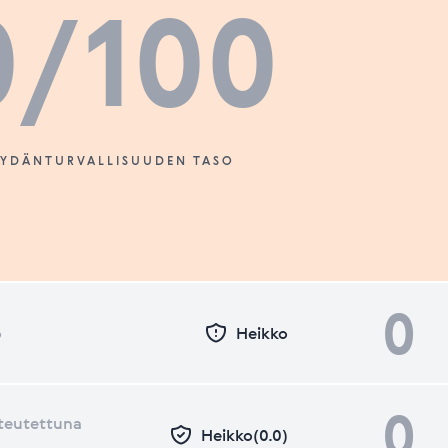
0
/100
SYDÄNTURVALLISUUDEN TASO
0
o
Heikko
0
teutettuna
Heikko(0.0)