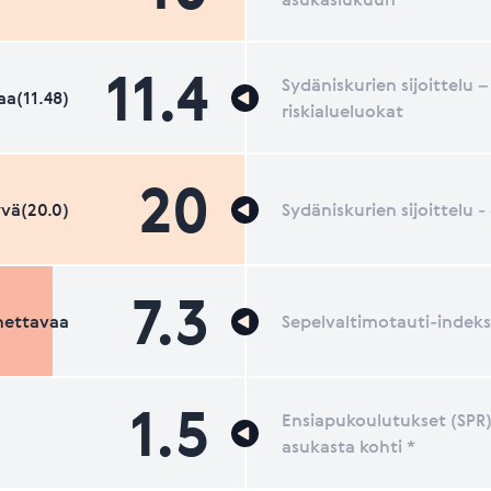
11.4
Sydäniskurien sijoittelu –
a(11.48)
riskialueluokat
20
vä(20.0)
Sydäniskurien sijoittelu 
7.3
nettavaa
Sepelvaltimotauti-indeks
1.5
Ensiapukoulutukset (SPR)
asukasta kohti *