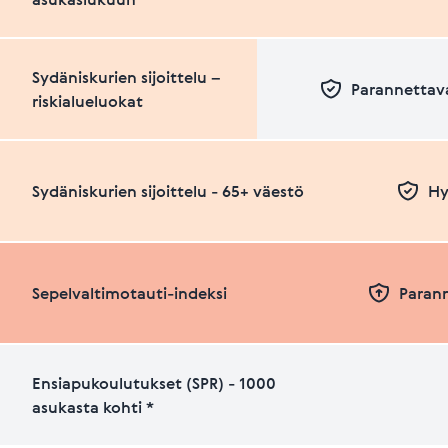
Sydäniskurien sijoittelu –
Parannettava
riskialueluokat
Sydäniskurien sijoittelu - 65+ väestö
Hy
Sepelvaltimotauti-indeksi
Paran
Ensiapukoulutukset (SPR) - 1000
asukasta kohti *