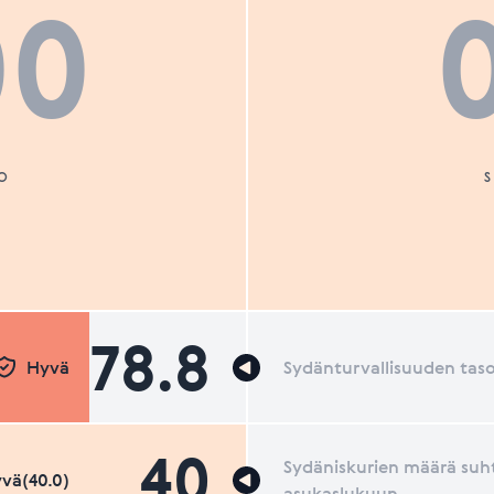
00
O
78.8
Hyvä
Sydänturvallisuuden tas
40
Sydäniskurien määrä suh
vä(40.0)
asukaslukuun