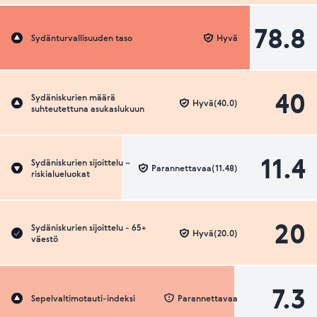
78.8
Sydänturvallisuuden taso
Hyvä
40
Sydäniskurien määrä
Hyvä(40.0)
suhteutettuna asukaslukuun
11.4
Sydäniskurien sijoittelu –
Parannettavaa(11.48)
riskialueluokat
20
Sydäniskurien sijoittelu - 65+
Hyvä(20.0)
väestö
7.3
Sepelvaltimotauti-indeksi
Parannettavaa