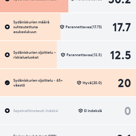
17.7
Sydäniskurien määrä
suhteutettuna
Parannettavaa(17.73)
asukaslukuun
12.5
Sydäniskurien sijoittelu –
Parannettavaa(12.5)
riskialueluokat
20
Sydäniskurien sijoittelu - 65+
Hyvä(20.0)
väestö
0
Sepelvaltimotauti-indeksi
Ei indeksiä