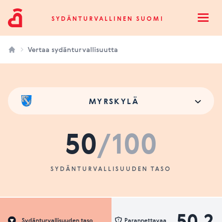
Sydänturvallinen Suomi
SYDÄNTURVALLINEN SUOMI
Open
Vertaa sydänturvallisuutta
MYRSKYLÄ
50
/100
SYDÄNTURVALLISUUDEN TASO
50.2
Sydänturvallisuuden taso
Parannettavaa