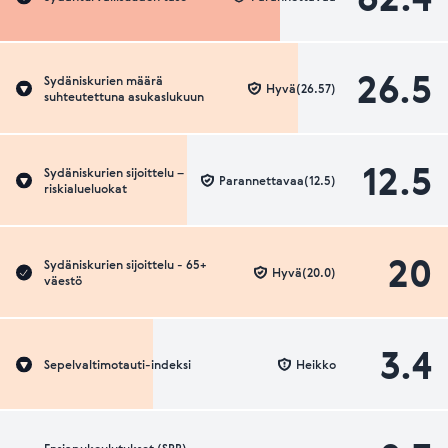
26.5
Sydäniskurien määrä
Hyvä(26.57)
suhteutettuna asukaslukuun
12.5
Sydäniskurien sijoittelu –
Parannettavaa(12.5)
riskialueluokat
20
Sydäniskurien sijoittelu - 65+
Hyvä(20.0)
väestö
3.4
Sepelvaltimotauti-indeksi
Heikko