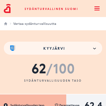
Sydänturvallinen Suomi
SYDÄNTURVALLINEN SUOMI
Open
Vertaa sydänturvallisuutta
KYYJÄRVI
62
/100
SYDÄNTURVALLISUUDEN TASO
62.4
Sydänturvallisuuden taso
Parannettavaa