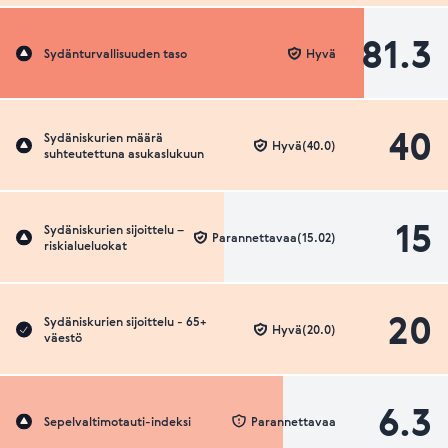
81.3
Sydänturvallisuuden taso
Hyvä
40
Sydäniskurien määrä
Hyvä(40.0)
suhteutettuna asukaslukuun
15
Sydäniskurien sijoittelu –
Parannettavaa(15.02)
riskialueluokat
20
Sydäniskurien sijoittelu - 65+
Hyvä(20.0)
väestö
6.3
Sepelvaltimotauti-indeksi
Parannettavaa