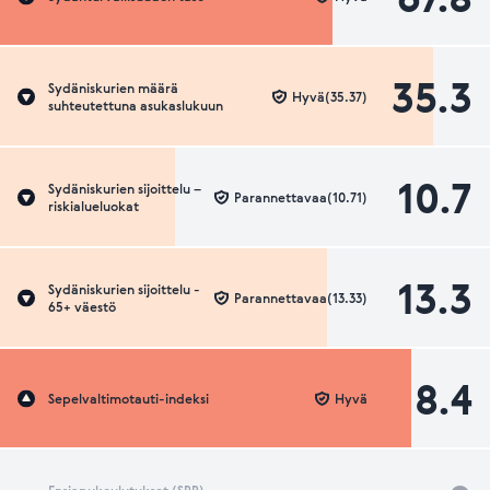
35.3
Sydäniskurien määrä
Hyvä(35.37)
suhteutettuna asukaslukuun
10.7
Sydäniskurien sijoittelu –
Parannettavaa(10.71)
riskialueluokat
13.3
Sydäniskurien sijoittelu -
Parannettavaa(13.33)
65+ väestö
8.4
Sepelvaltimotauti-indeksi
Hyvä