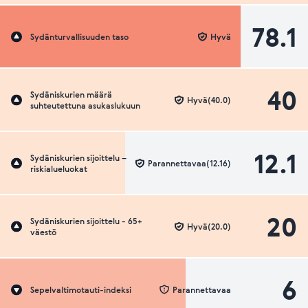
78.1
Sydänturvallisuuden taso
Hyvä
40
Sydäniskurien määrä
Hyvä(40.0)
suhteutettuna asukaslukuun
12.1
Sydäniskurien sijoittelu –
Parannettavaa(12.16)
riskialueluokat
20
Sydäniskurien sijoittelu - 65+
Hyvä(20.0)
väestö
6
Sepelvaltimotauti-indeksi
Parannettavaa