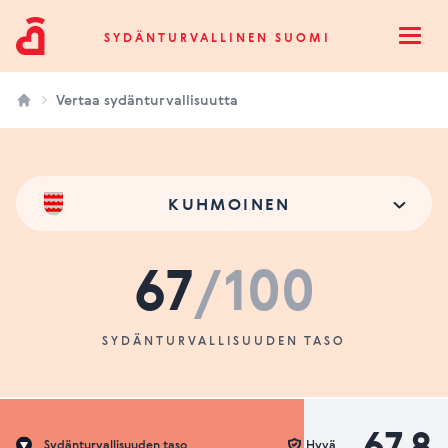
Sydänturvallinen Suomi
SYDÄNTURVALLINEN SUOMI
Open
Vertaa sydänturvallisuutta
KUHMOINEN
67
/100
SYDÄNTURVALLISUUDEN TASO
67.8
Sydänturvallisuuden taso
Hyvä