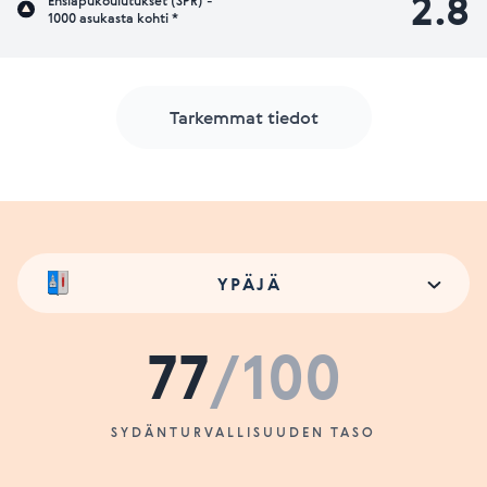
2.8
Ensiapukoulutukset (SPR) -
1000 asukasta kohti *
Tarkemmat tiedot
YPÄJÄ
77
/100
SYDÄNTURVALLISUUDEN TASO