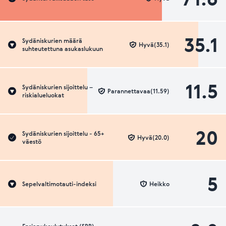
35.1
Sydäniskurien määrä
Hyvä(35.1)
suhteutettuna asukaslukuun
11.5
Sydäniskurien sijoittelu –
Parannettavaa(11.59)
riskialueluokat
20
Sydäniskurien sijoittelu - 65+
Hyvä(20.0)
väestö
5
Sepelvaltimotauti-indeksi
Heikko