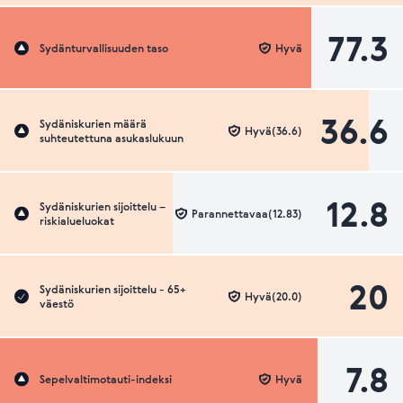
77.3
Sydänturvallisuuden taso
Hyvä
36.6
Sydäniskurien määrä
Hyvä(36.6)
suhteutettuna asukaslukuun
12.8
Sydäniskurien sijoittelu –
Parannettavaa(12.83)
riskialueluokat
20
Sydäniskurien sijoittelu - 65+
Hyvä(20.0)
väestö
7.8
Sepelvaltimotauti-indeksi
Hyvä