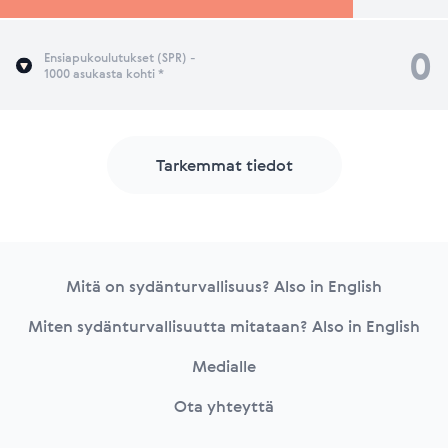
0
Ensiapukoulutukset (SPR) -
1000 asukasta kohti *
Tarkemmat tiedot
Footer
Mitä on sydänturvallisuus? Also in English
Miten sydänturvallisuutta mitataan? Also in English
Medialle
Ota yhteyttä