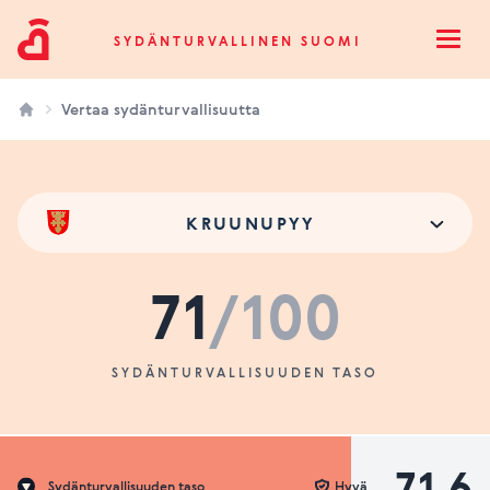
Sydänturvallinen Suomi
SYDÄNTURVALLINEN SUOMI
Open
Vertaa sydänturvallisuutta
KRUUNUPYY
71
/100
SYDÄNTURVALLISUUDEN TASO
71.6
Sydänturvallisuuden taso
Hyvä