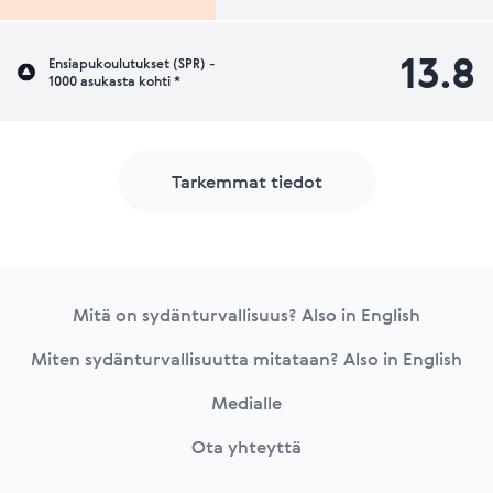
13.8
Ensiapukoulutukset (SPR) -
1000 asukasta kohti *
Tarkemmat tiedot
Footer
Mitä on sydänturvallisuus? Also in English
Miten sydänturvallisuutta mitataan? Also in English
Medialle
Ota yhteyttä