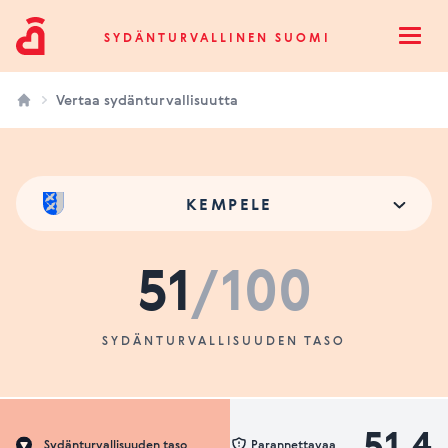
Sydänturvallinen Suomi
SYDÄNTURVALLINEN SUOMI
Open
Vertaa sydänturvallisuutta
KEMPELE
51
/100
SYDÄNTURVALLISUUDEN TASO
51.4
Sydänturvallisuuden taso
Parannettavaa