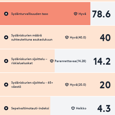
78.6
Sydänturvallisuuden taso
Hyvä
40
Sydäniskurien määrä
Hyvä(40.0)
suhteutettuna asukaslukuun
14.2
Sydäniskurien sijoittelu –
Parannettavaa(14.28)
riskialueluokat
20
Sydäniskurien sijoittelu - 65+
Hyvä(20.0)
väestö
4.3
Sepelvaltimotauti-indeksi
Heikko