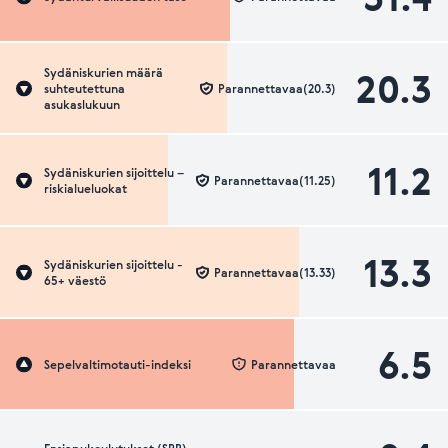
20.3
Sydäniskurien määrä
suhteutettuna
Parannettavaa(20.3)
asukaslukuun
11.2
Sydäniskurien sijoittelu –
Parannettavaa(11.25)
riskialueluokat
13.3
Sydäniskurien sijoittelu -
Parannettavaa(13.33)
65+ väestö
6.5
Sepelvaltimotauti-indeksi
Parannettavaa