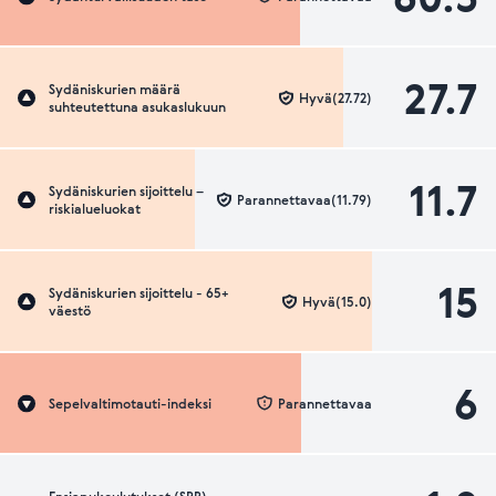
27.7
Sydäniskurien määrä
Hyvä(27.72)
suhteutettuna asukaslukuun
11.7
Sydäniskurien sijoittelu –
Parannettavaa(11.79)
riskialueluokat
15
Sydäniskurien sijoittelu - 65+
Hyvä(15.0)
väestö
6
Sepelvaltimotauti-indeksi
Parannettavaa