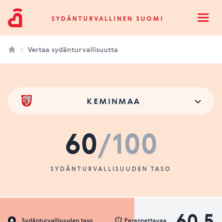
Sydänturvallinen Suomi
SYDÄNTURVALLINEN SUOMI
Open
Vertaa sydänturvallisuutta
KEMINMAA
60
/100
SYDÄNTURVALLISUUDEN TASO
60.5
Sydänturvallisuuden taso
Parannettavaa