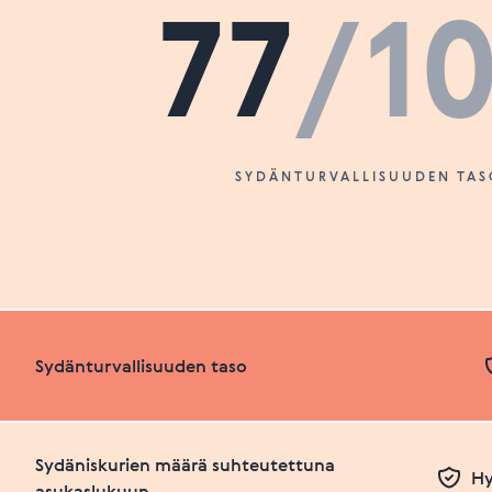
77
/1
SYDÄNTURVALLISUUDEN TAS
Sydänturvallisuuden taso
Sydäniskurien määrä suhteutettuna
Hy
asukaslukuun