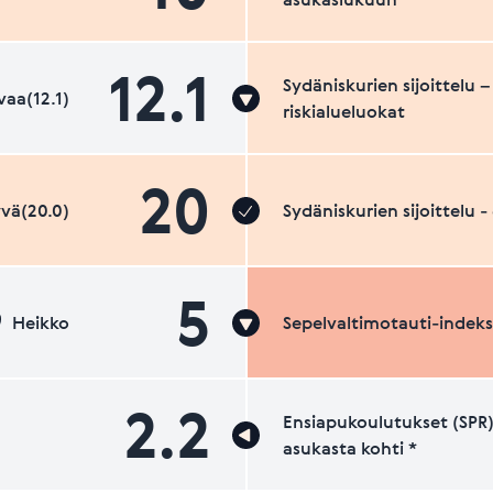
12.1
Sydäniskurien sijoittelu –
aa(12.1)
riskialueluokat
20
vä(20.0)
Sydäniskurien sijoittelu 
5
Heikko
Sepelvaltimotauti-indeks
2.2
Ensiapukoulutukset (SPR)
asukasta kohti *