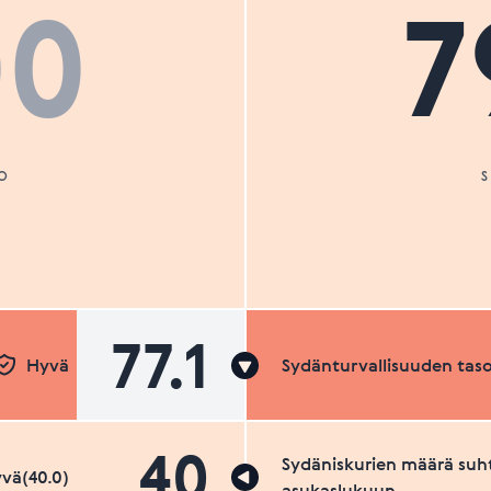
00
7
O
77.1
Hyvä
Sydänturvallisuuden tas
40
Sydäniskurien määrä suh
vä(40.0)
asukaslukuun