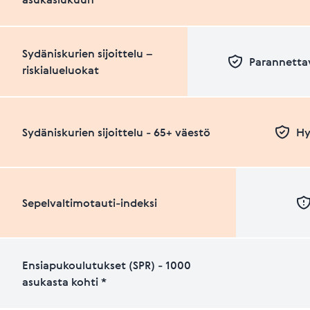
Sydäniskurien sijoittelu –
Parannettav
riskialueluokat
Sydäniskurien sijoittelu - 65+ väestö
Hy
Sepelvaltimotauti-indeksi
Ensiapukoulutukset (SPR) - 1000
asukasta kohti *