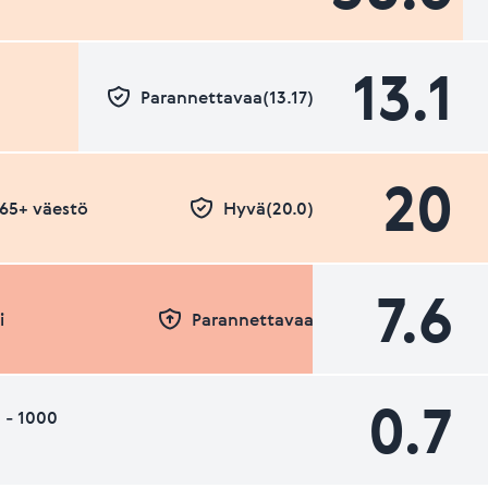
13.1
Parannettavaa(13.17)
20
- 65+ väestö
Hyvä(20.0)
7.6
i
Parannettavaa
0.7
 - 1000