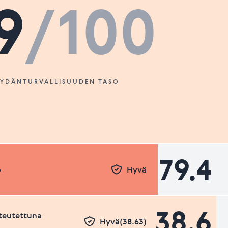
9
/100
SYDÄNTURVALLISUUDEN TASO
79.4
o
Hyvä
38.6
teutettuna
Hyvä(38.63)