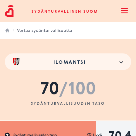
Sydänturvallinen Suomi
SYDÄNTURVALLINEN SUOMI
Open
Vertaa sydänturvallisuutta
ILOMANTSI
70
/100
SYDÄNTURVALLISUUDEN TASO
70.4
Sydänturvallisuuden taso
Hyvä