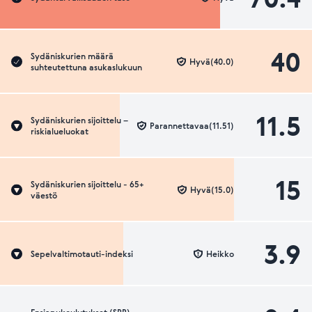
40
Sydäniskurien määrä
Hyvä(40.0)
suhteutettuna asukaslukuun
11.5
Sydäniskurien sijoittelu –
Parannettavaa(11.51)
riskialueluokat
15
Sydäniskurien sijoittelu - 65+
Hyvä(15.0)
väestö
3.9
Sepelvaltimotauti-indeksi
Heikko