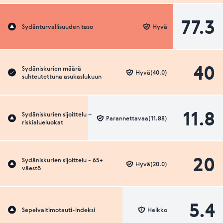
77.3
Sydänturvallisuuden taso
Hyvä
40
Sydäniskurien määrä
Hyvä(40.0)
suhteutettuna asukaslukuun
11.8
Sydäniskurien sijoittelu –
Parannettavaa(11.88)
riskialueluokat
20
Sydäniskurien sijoittelu - 65+
Hyvä(20.0)
väestö
5.4
Sepelvaltimotauti-indeksi
Heikko