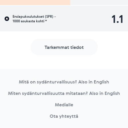
1.1
Ensiapukoulutukset (SPR) -
1000 asukasta kohti *
Tarkemmat tiedot
Footer
Mitä on sydänturvallisuus? Also in English
Miten sydänturvallisuutta mitataan? Also in English
Medialle
Ota yhteyttä