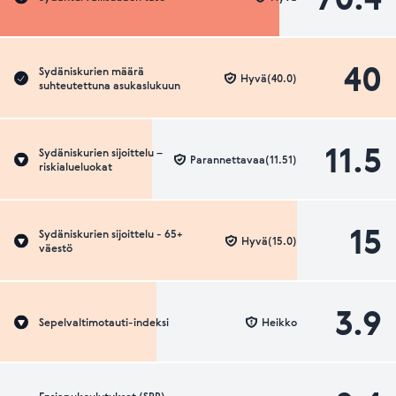
40
Sydäniskurien määrä
Hyvä(40.0)
suhteutettuna asukaslukuun
11.5
Sydäniskurien sijoittelu –
Parannettavaa(11.51)
riskialueluokat
15
Sydäniskurien sijoittelu - 65+
Hyvä(15.0)
väestö
3.9
Sepelvaltimotauti-indeksi
Heikko