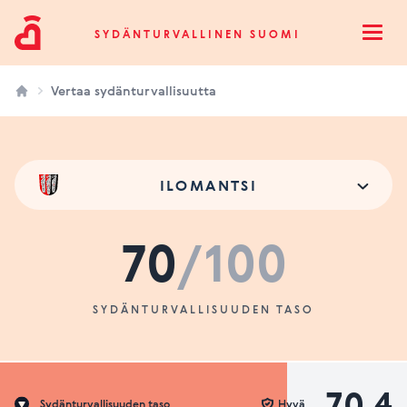
Sydänturvallinen Suomi
SYDÄNTURVALLINEN SUOMI
Open
Vertaa sydänturvallisuutta
ILOMANTSI
70
/100
SYDÄNTURVALLISUUDEN TASO
70.4
Sydänturvallisuuden taso
Hyvä