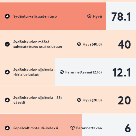
78.1
Sydänturvallisuuden taso
Hyvä
40
Sydäniskurien määrä
Hyvä(40.0)
suhteutettuna asukaslukuun
12.1
Sydäniskurien sijoittelu –
Parannettavaa(12.16)
riskialueluokat
20
Sydäniskurien sijoittelu - 65+
Hyvä(20.0)
väestö
6
Sepelvaltimotauti-indeksi
Parannettavaa