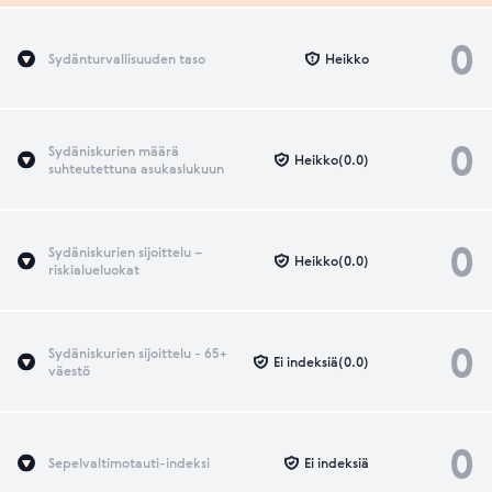
0
Sydänturvallisuuden taso
Heikko
0
Sydäniskurien määrä
Heikko(0.0)
suhteutettuna asukaslukuun
0
Sydäniskurien sijoittelu –
Heikko(0.0)
riskialueluokat
0
Sydäniskurien sijoittelu - 65+
Ei indeksiä(0.0)
väestö
0
Sepelvaltimotauti-indeksi
Ei indeksiä