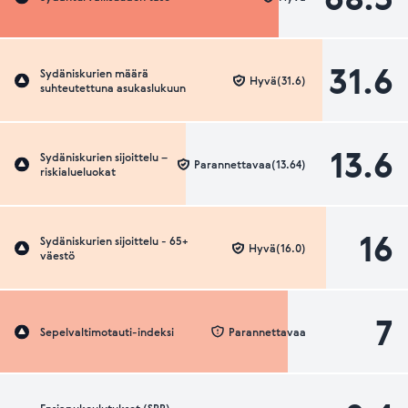
31.6
Sydäniskurien määrä
Hyvä(31.6)
suhteutettuna asukaslukuun
13.6
Sydäniskurien sijoittelu –
Parannettavaa(13.64)
riskialueluokat
16
Sydäniskurien sijoittelu - 65+
Hyvä(16.0)
väestö
7
Sepelvaltimotauti-indeksi
Parannettavaa