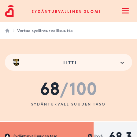
Sydänturvallinen Suomi
SYDÄNTURVALLINEN SUOMI
Open
Vertaa sydänturvallisuutta
IITTI
68
/100
SYDÄNTURVALLISUUDEN TASO
68.3
Sydänturvallisuuden taso
Hyvä