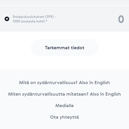
0
Ensiapukoulutukset (SPR) -
1000 asukasta kohti *
Tarkemmat tiedot
Footer
Mitä on sydänturvallisuus? Also in English
Miten sydänturvallisuutta mitataan? Also in English
Medialle
Ota yhteyttä