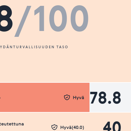
8
/100
SYDÄNTURVALLISUUDEN TASO
78.8
o
Hyvä
40
teutettuna
Hyvä(40.0)