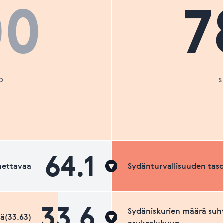
00
7
O
64.1
nettavaa
Sydänturvallisuuden tas
33.6
Sydäniskurien määrä suh
ä(33.63)
asukaslukuun