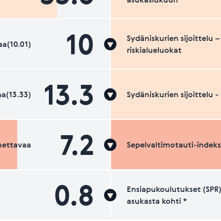
10
Sydäniskurien sijoittelu –
a(10.01)
riskialueluokat
13.3
a(13.33)
Sydäniskurien sijoittelu 
7.2
nettavaa
Sepelvaltimotauti-indeks
0.8
Ensiapukoulutukset (SPR)
asukasta kohti *