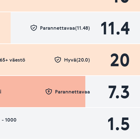
11.4
Parannettavaa(11.48)
20
- 65+ väestö
Hyvä(20.0)
7.3
i
Parannettavaa
1.5
 - 1000