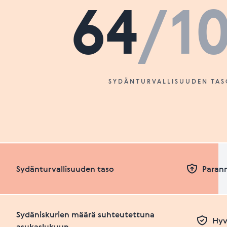
64
/1
SYDÄNTURVALLISUUDEN TAS
Sydänturvallisuuden taso
Paran
Sydäniskurien määrä suhteutettuna
Hyv
asukaslukuun