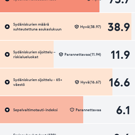
38.9
Sydäniskurien määrä
Hyvä(38.97)
suhteutettuna asukaslukuun
11.9
Sydäniskurien sijoittelu –
Parannettavaa(11.94)
riskialueluokat
16.6
Sydäniskurien sijoittelu - 65+
Hyvä(16.67)
väestö
6.1
Sepelvaltimotauti-indeksi
Parannettavaa