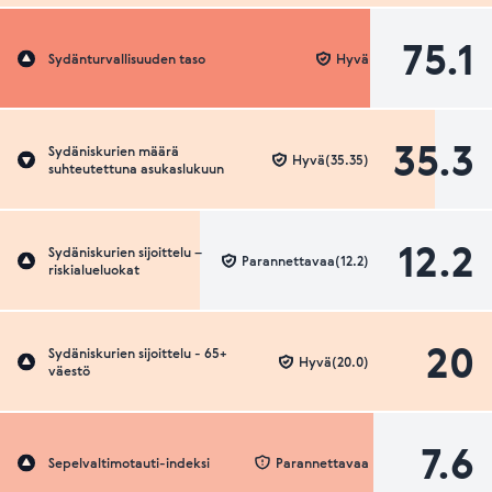
75.1
Sydänturvallisuuden taso
Hyvä
35.3
Sydäniskurien määrä
Hyvä(35.35)
suhteutettuna asukaslukuun
12.2
Sydäniskurien sijoittelu –
Parannettavaa(12.2)
riskialueluokat
20
Sydäniskurien sijoittelu - 65+
Hyvä(20.0)
väestö
7.6
Sepelvaltimotauti-indeksi
Parannettavaa