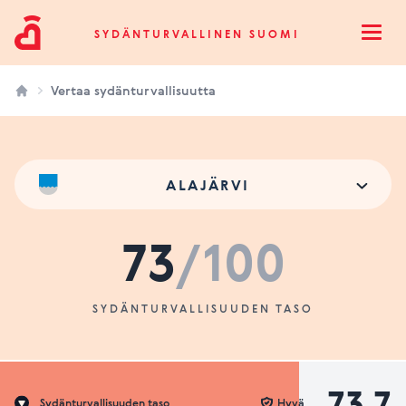
Sydänturvallinen Suomi
SYDÄNTURVALLINEN SUOMI
Open
Vertaa sydänturvallisuutta
ALAJÄRVI
73
/100
SYDÄNTURVALLISUUDEN TASO
73.7
Sydänturvallisuuden taso
Hyvä