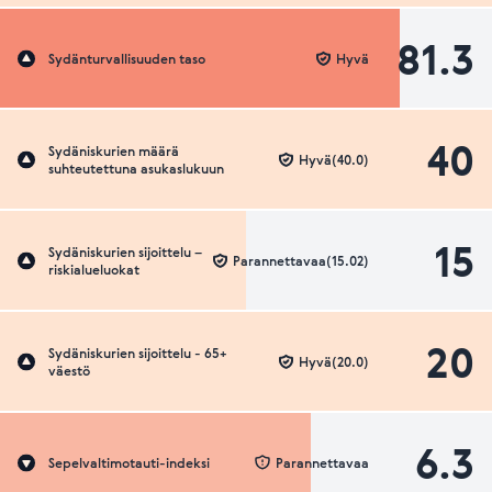
81.3
Sydänturvallisuuden taso
Hyvä
40
Sydäniskurien määrä
Hyvä(40.0)
suhteutettuna asukaslukuun
15
Sydäniskurien sijoittelu –
Parannettavaa(15.02)
riskialueluokat
20
Sydäniskurien sijoittelu - 65+
Hyvä(20.0)
väestö
6.3
Sepelvaltimotauti-indeksi
Parannettavaa