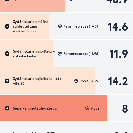
14.6
Sydäniskurien määrä
suhteutettuna
Parannettavaa(14.61)
asukaslukuun
11.9
Sydäniskurien sijoittelu –
Parannettavaa(11.98)
riskialueluokat
14.2
Sydäniskurien sijoittelu - 65+
Hyvä(14.29)
väestö
8
Sepelvaltimotauti-indeksi
Hyvä