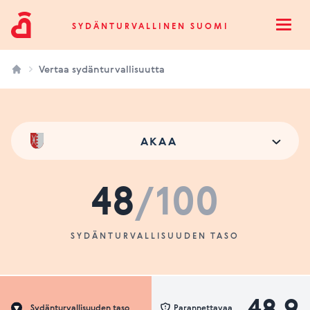
Sydänturvallinen Suomi
SYDÄNTURVALLINEN SUOMI
Open
Vertaa sydänturvallisuutta
AKAA
48
/100
SYDÄNTURVALLISUUDEN TASO
48.9
Sydänturvallisuuden taso
Parannettavaa