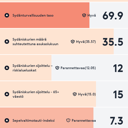
69.9
Sydänturvallisuuden taso
Hyvä
35.5
Sydäniskurien määrä
Hyvä(35.57)
suhteutettuna asukaslukuun
12
Sydäniskurien sijoittelu –
Parannettavaa(12.05)
riskialueluokat
15
Sydäniskurien sijoittelu - 65+
Hyvä(15.0)
väestö
7.3
Sepelvaltimotauti-indeksi
Parannettavaa