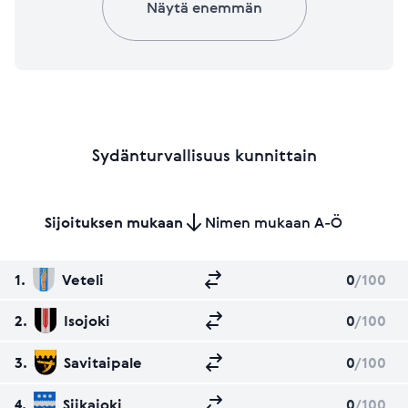
Näytä enemmän
Sydänturvallisuus kunnittain
Sijoituksen mukaan
Nimen mukaan A-Ö
1.
Veteli
0
/100
2.
Isojoki
0
/100
3.
Savitaipale
0
/100
4.
Siikajoki
0
/100