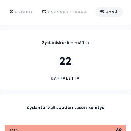
HEIKKO
PARANNETTAVAA
HYVÄ
Sydäniskurien määrä
22
KAPPALETTA
Sydänturvallisuuden tason kehitys
69
2026