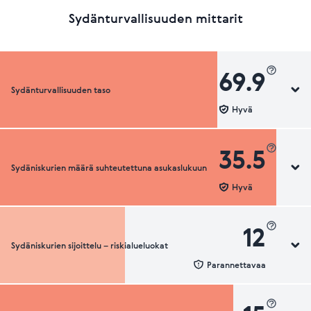
Sydänturvallisuuden mittarit
69.9
Sydänturvallisuuden taso
Hyvä
35.5
Sydäniskurien määrä suhteutettuna asukaslukuun
Sydänturvallisuuden luokka
Hyvä
12
Sydäniskurien sijoittelu – riskialueluokat
Sydäniskurien määrä suhteutettuna asukaslukuun
Parannettavaa