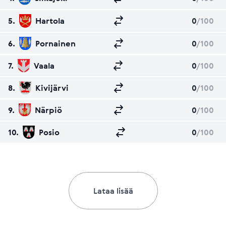
5.
Hartola
0
/100
6.
Pornainen
0
/100
7.
Vaala
0
/100
8.
Kivijärvi
0
/100
9.
Närpiö
0
/100
10.
Posio
0
/100
Lataa lisää