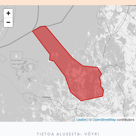
+
−
Leaflet
| ©
OpenStreetMap
contributors
TIETOA ALUEESTA: VÖYRI