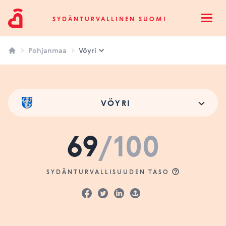
Sydänturvallinen Suomi
SYDÄNTURVALLINEN SUOMI
Open
Pohjanmaa
Vöyri
VÖYRI
69
/100
SYDÄNTURVALLISUUDEN TASO