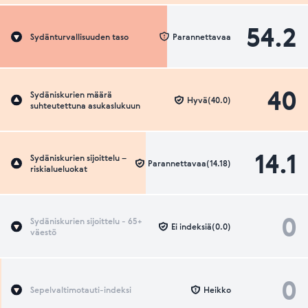
54.2
Sydänturvallisuuden taso
Parannettavaa
40
Sydäniskurien määrä
Hyvä(40.0)
suhteutettuna asukaslukuun
14.1
Sydäniskurien sijoittelu –
Parannettavaa(14.18)
riskialueluokat
0
Sydäniskurien sijoittelu - 65+
Ei indeksiä(0.0)
väestö
0
Sepelvaltimotauti-indeksi
Heikko