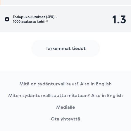
1.3
Ensiapukoulutukset (SPR) -
1000 asukasta kohti *
Tarkemmat tiedot
Footer
Mitä on sydänturvallisuus? Also in English
Miten sydänturvallisuutta mitataan? Also in English
Medialle
Ota yhteyttä