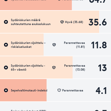
35.6
Sydäniskurien määrä
Hyvä (35.68)
suhteutettuna asukaslukuun
11.8
Sydäniskurien sijoittelu –
Parannettavaa
riskialueluokat
(11.81)
13
Sydäniskurien sijoittelu -
Parannettavaa
65+ väestö
(13.08)
4.1
Sepelvaltimotauti-indeksi
Parannettavaa