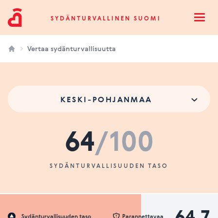
Sydänturvallinen Suomi
SYDÄNTURVALLINEN SUOMI
Open
Vertaa sydänturvallisuutta
KESKI-POHJANMAA
64
/100
SYDÄNTURVALLISUUDEN TASO
64.7
Sydänturvallisuuden taso
Parannettavaa