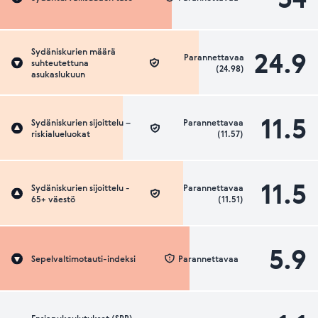
24.9
Sydäniskurien määrä
Parannettavaa
suhteutettuna
(24.98)
asukaslukuun
11.5
Sydäniskurien sijoittelu –
Parannettavaa
riskialueluokat
(11.57)
11.5
Sydäniskurien sijoittelu -
Parannettavaa
65+ väestö
(11.51)
5.9
Sepelvaltimotauti-indeksi
Parannettavaa