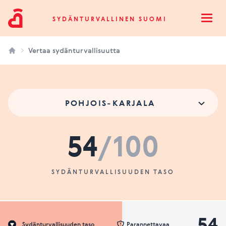
Sydänturvallinen Suomi
SYDÄNTURVALLINEN SUOMI
Open
Vertaa sydänturvallisuutta
POHJOIS-KARJALA
54
/100
SYDÄNTURVALLISUUDEN TASO
54
Sydänturvallisuuden taso
Parannettavaa