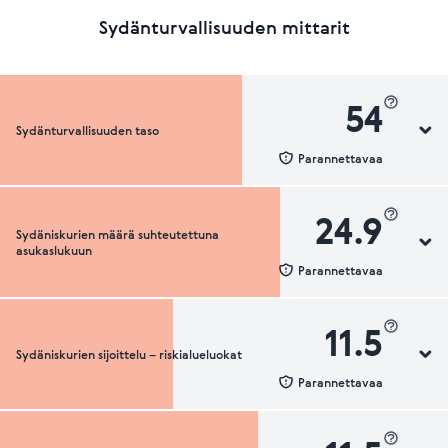
Sydänturvallisuuden mittarit
54
Sydänturvallisuuden taso
Parannettavaa
24.9
Sydäniskurien määrä suhteutettuna
Sydänturvallisuuden luokka
asukaslukuun
Parannettavaa
11.5
Sydäniskurien sijoittelu – riskialueluokat
Sydäniskurien määrä suhteutettuna asukaslukuun
Parannettavaa