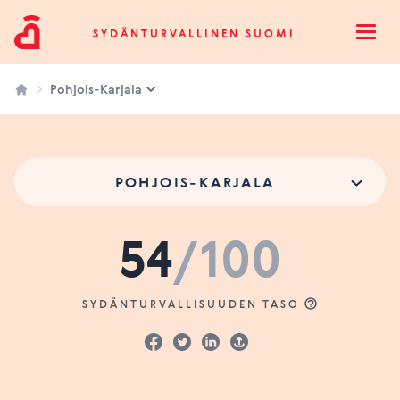
Sydänturvallinen Suomi
SYDÄNTURVALLINEN SUOMI
Open
Pohjois-Karjala
POHJOIS-KARJALA
54
/100
SYDÄNTURVALLISUUDEN TASO