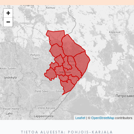
+
−
Leaflet
| ©
OpenStreetMap
contributors
TIETOA ALUEESTA: POHJOIS-KARJALA