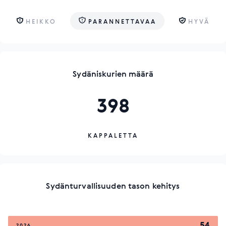
HEIKKO
PARANNETTAVAA
HYVÄ
Sydäniskurien määrä
398
KAPPALETTA
Sydänturvallisuuden tason kehitys
54
2026