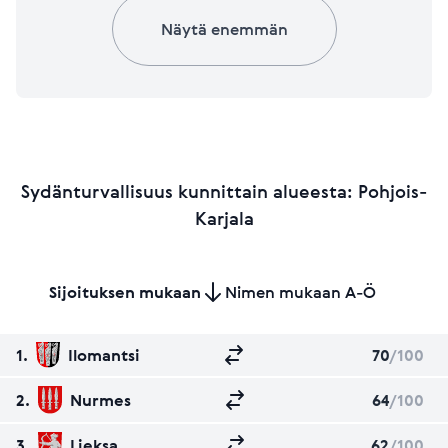
Näytä enemmän
Sydänturvallisuus kunnittain alueesta: Pohjois-
Karjala
Sijoituksen mukaan
Nimen mukaan A-Ö
1.
Ilomantsi
70
/100
2.
Nurmes
64
/100
3.
Lieksa
62
/100