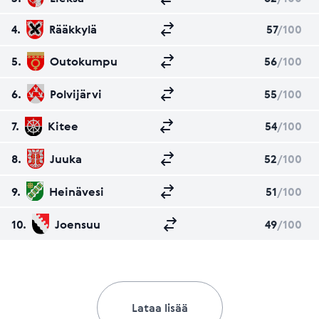
4.
Rääkkylä
57
/100
5.
Outokumpu
56
/100
6.
Polvijärvi
55
/100
7.
Kitee
54
/100
8.
Juuka
52
/100
9.
Heinävesi
51
/100
10.
Joensuu
49
/100
Lataa lisää