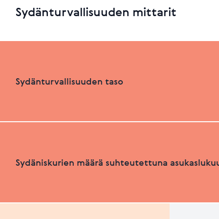
Sydänturvallisuuden mittarit
Sydänturvallisuuden taso
Sydänturvallisuuden luokka
Sydäniskurien määrä suhteutettuna asukasluku