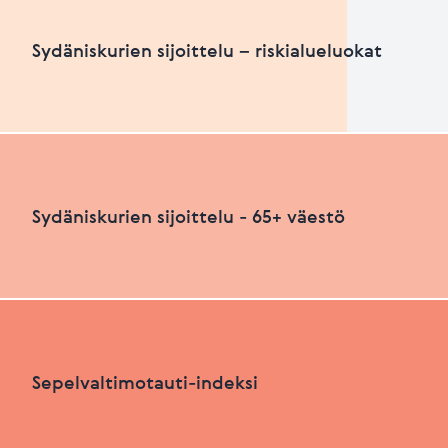
Sydäniskurien määrä suhteutettuna asukasluku
Sydäniskurien sijoittelu – riskialueluokat
HEIKKO
PARANNETTAVAA
Sydäniskurien sijoittelu – riskialueluokat
Sydäniskurien sijoittelu - 65+ väestö
Viimeksi päivitetty 26.06.2026
+
HEIKKO
PARANNETTAVAA
−
Sydäniskurien sijoittelu - 65+ väestö
Sepelvaltimotauti-indeksi
+