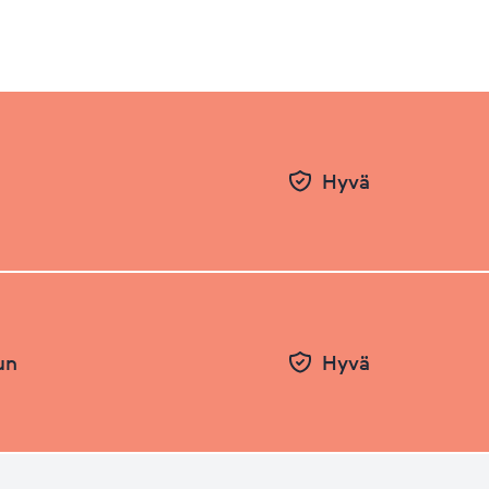
Hyvä
un
Hyvä
Pvm
Taso
26.06.2026
66.97
31.12.2025
67.36