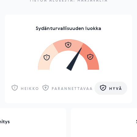
TIETOA ALUEESTA: HARJAVALTA
Sydänturvallisuuden luokka
HEIKKO
PARANNETTAVAA
HYVÄ
hitys