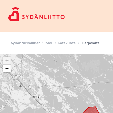
Sydänturvallinen Suomi
Sydänturvallinen Suomi
Satakunta
Harjavalta
+
−