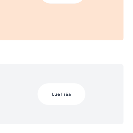
a.
 2023 (Q1/2023)
Lisätietoja mittareista
Lisätietoja mittareista
 2022
Lue lisää
Lisätietoja mittareista