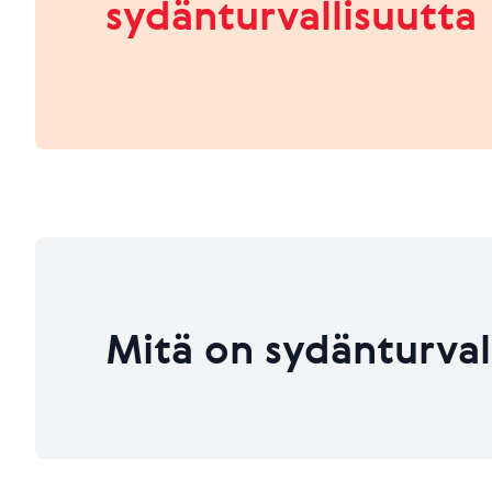
sydänturvallisuutta
HEIKKO
PARANNETTAVAA
Viimeksi päivitetty 26.06.2026
Viimeksi päivitetty 26.06.2026
Mitä on sydänturval
Viimeksi päivitetty 26.06.2026