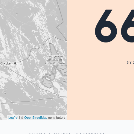
6
SY
Leaflet
| ©
OpenStreetMap
contributors