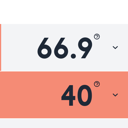
66.9
40
Luokka
Hyvä
Hyvä