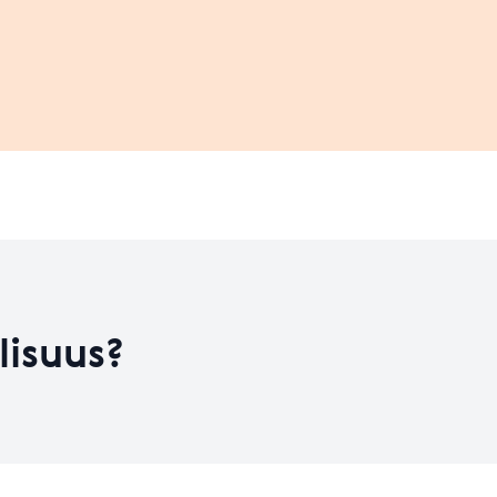
Leaflet
| ©
OpenStreetMap
contributors
on kehitysvaiheess
HYVÄ
Koulutusten määrä
0
Koulutusten määrä
9
Taso 31.12.2023
1.31
lisuus?