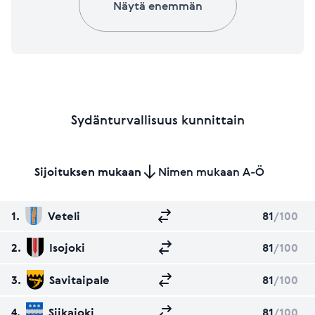
Näytä enemmän
Sydänturvallisuus kunnittain
Sijoituksen mukaan
Nimen mukaan A-Ö
1.
Veteli
81
/100
2.
Isojoki
81
/100
3.
Savitaipale
81
/100
4.
Siikajoki
81
/100