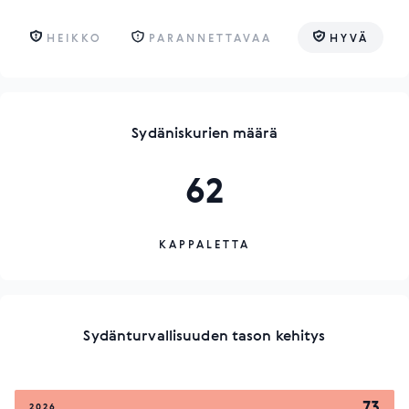
HEIKKO
PARANNETTAVAA
HYVÄ
Sydäniskurien määrä
62
KAPPALETTA
Sydänturvallisuuden tason kehitys
73
2026