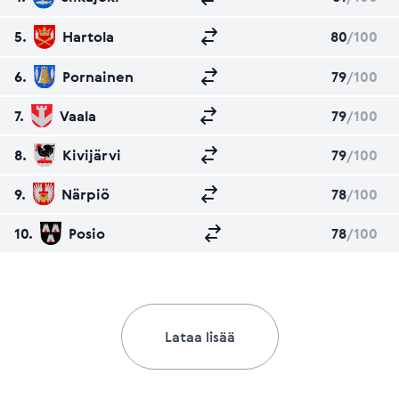
5.
Hartola
80
/100
6.
Pornainen
79
/100
7.
Vaala
79
/100
8.
Kivijärvi
79
/100
9.
Närpiö
78
/100
10.
Posio
78
/100
Lataa lisää