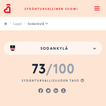
Sydänturvallinen Suomi
SYDÄNTURVALLINEN SUOMI
Open
Lappi
Sodankylä
SODANKYLÄ
73
/100
SYDÄNTURVALLISUUDEN TASO