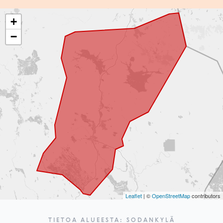
+
−
Leaflet
| ©
OpenStreetMap
contributors
TIETOA ALUEESTA: SODANKYLÄ