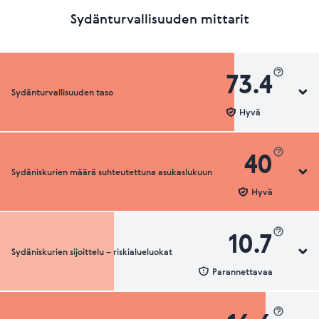
Sydänturvallisuuden mittarit
73.4
Sydänturvallisuuden taso
Hyvä
40
Sydäniskurien määrä suhteutettuna asukaslukuun
Sydänturvallisuuden luokka
Hyvä
10.7
Sydäniskurien sijoittelu – riskialueluokat
Sydäniskurien määrä suhteutettuna asukaslukuun
Parannettavaa