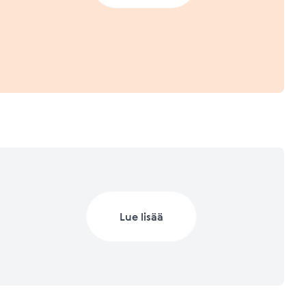
a.
 2023 (Q1/2023)
Lisätietoja mittareista
Lisätietoja mittareista
 2022
Lue lisää
Lisätietoja mittareista