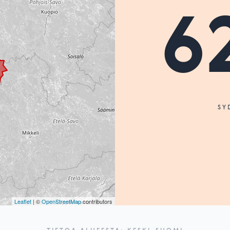
6
SY
Leaflet
| ©
OpenStreetMap
contributors