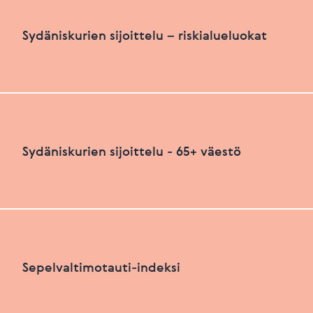
Sydäniskurien määrä suhteutettuna asukasluku
Sydäniskurien sijoittelu – riskialueluokat
HEIKKO
PARANNETTAVAA
Sydäniskurien sijoittelu – riskialueluokat
Sydäniskurien sijoittelu - 65+ väestö
Viimeksi päivitetty 26.06.2026
+
HEIKKO
PARANNETTAVAA
−
Sydäniskurien sijoittelu - 65+ väestö
Sepelvaltimotauti-indeksi
+