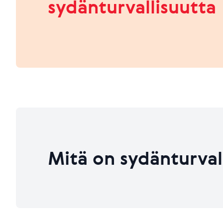
sydänturvallisuutta
HEIKKO
PARANNETTAVAA
Viimeksi päivitetty 26.06.2026
Viimeksi päivitetty 26.06.2026
Mitä on sydänturval
Viimeksi päivitetty 26.06.2026