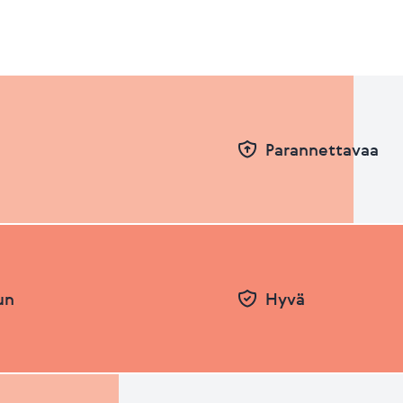
Parannettavaa
un
Hyvä
Pvm
Taso
26.06.2026
62.56
31.12.2025
61.18