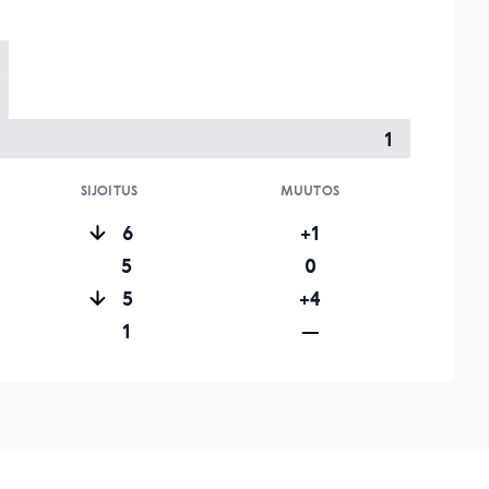
1
SIJOITUS
MUUTOS
6
+1
5
0
5
+4
1
—