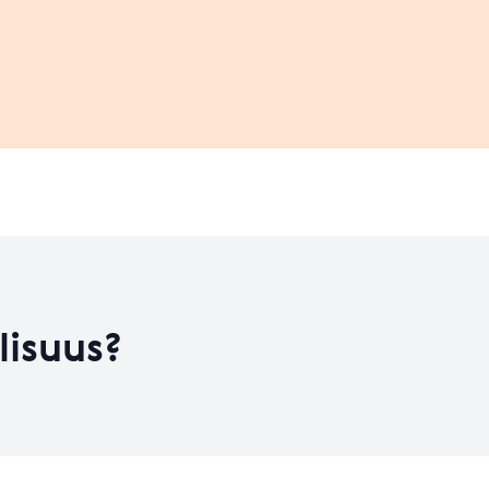
Leaflet
| ©
OpenStreetMap
contributors
on kehitysvaiheess
HYVÄ
Koulutusten määrä
456
Koulutusten määrä
1529
Taso 31.12.2023
5.37
lisuus?