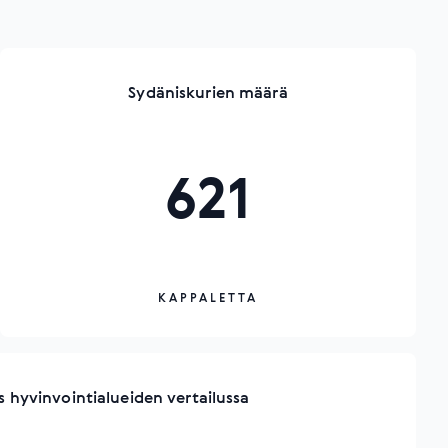
Sydäniskurien määrä
621
KAPPALETTA
us hyvinvointialueiden vertailussa