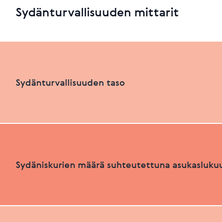
Sydänturvallisuuden mittarit
Sydänturvallisuuden taso
Sydänturvallisuuden luokka
Sydäniskurien määrä suhteutettuna asukasluku