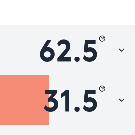
62.5
31.5
Luokka
Parannettavaa
Parannettavaa