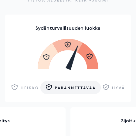
TIETOA ALUEESTA: KESKI-SUOMI
Sydänturvallisuuden luokka
HEIKKO
PARANNETTAVAA
HYVÄ
hitys
Sijoit