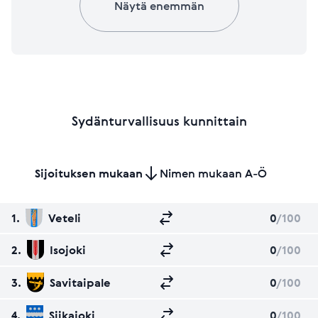
Näytä enemmän
Sydänturvallisuus kunnittain
Sijoituksen mukaan
Nimen mukaan A-Ö
1.
Veteli
0
/100
2.
Isojoki
0
/100
3.
Savitaipale
0
/100
4.
Siikajoki
0
/100