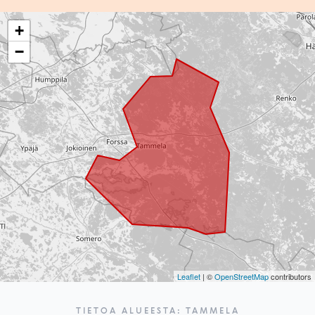
+
−
Leaflet
| ©
OpenStreetMap
contributors
TIETOA ALUEESTA: TAMMELA