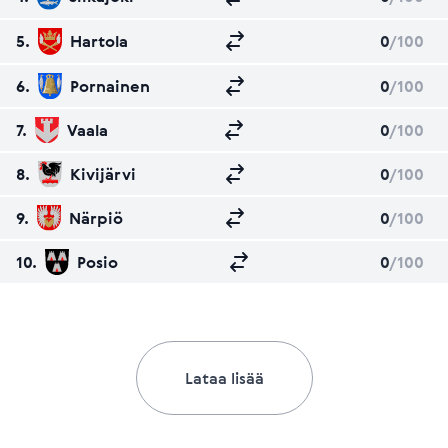
5.
Hartola
0
/100
6.
Pornainen
0
/100
7.
Vaala
0
/100
8.
Kivijärvi
0
/100
9.
Närpiö
0
/100
10.
Posio
0
/100
Lataa lisää