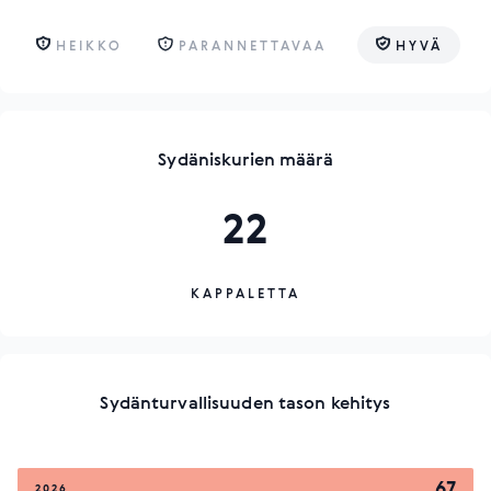
HEIKKO
PARANNETTAVAA
HYVÄ
Sydäniskurien määrä
22
KAPPALETTA
Sydänturvallisuuden tason kehitys
67
2026