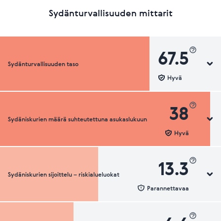
Sydänturvallisuuden mittarit
67.5
Sydänturvallisuuden taso
Hyvä
38
Sydäniskurien määrä suhteutettuna asukaslukuun
Sydänturvallisuuden luokka
Hyvä
13.3
Sydäniskurien sijoittelu – riskialueluokat
Sydäniskurien määrä suhteutettuna asukaslukuun
Parannettavaa