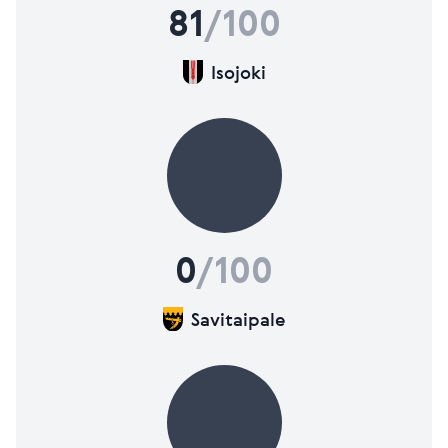
81
/100
Isojoki
0
/100
Savitaipale