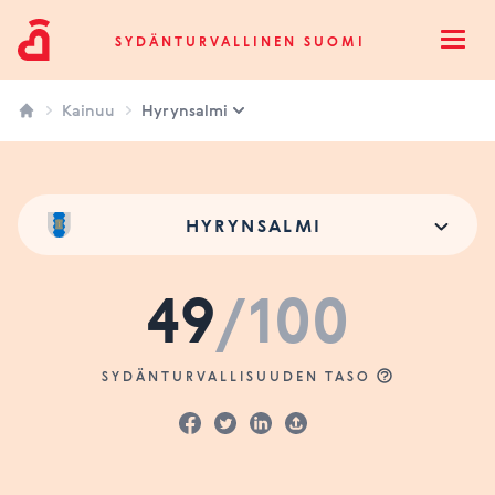
Sydänturvallinen Suomi
SYDÄNTURVALLINEN SUOMI
Open
Kainuu
Hyrynsalmi
HYRYNSALMI
49
/100
SYDÄNTURVALLISUUDEN TASO