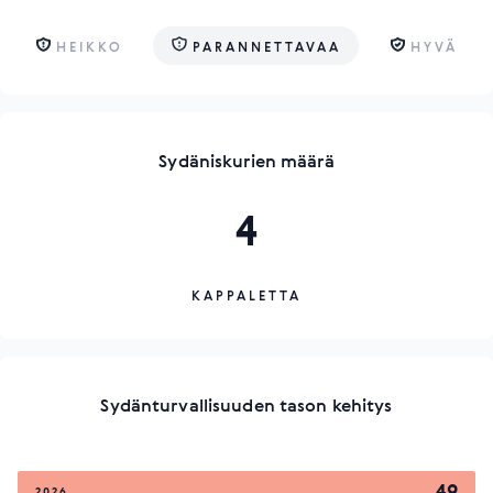
HEIKKO
PARANNETTAVAA
HYVÄ
Sydäniskurien määrä
4
KAPPALETTA
Sydänturvallisuuden tason kehitys
49
2026