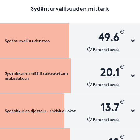
Sydänturvallisuuden mittarit
49.6
Sydänturvallisuuden taso
Parannettavaa
20.1
Sydäniskurien määrä suhteutettuna
Sydänturvallisuuden luokka
asukaslukuun
Parannettavaa
13.7
Sydäniskurien sijoittelu – riskialueluokat
Sydäniskurien määrä suhteutettuna asukaslukuun
Parannettavaa