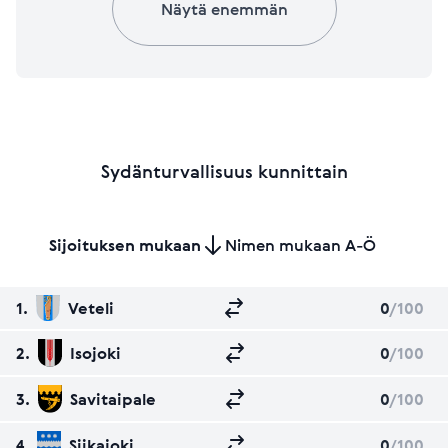
Näytä enemmän
Sydänturvallisuus kunnittain
Sijoituksen mukaan
Nimen mukaan A-Ö
1.
Veteli
0
/100
2.
Isojoki
0
/100
3.
Savitaipale
0
/100
4.
Siikajoki
0
/100