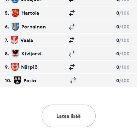
5.
Hartola
0
/100
6.
Pornainen
0
/100
7.
Vaala
0
/100
8.
Kivijärvi
0
/100
9.
Närpiö
0
/100
10.
Posio
0
/100
Lataa lisää