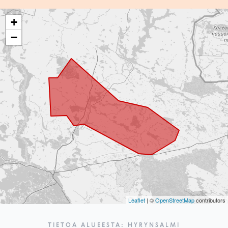
+
−
Leaflet
| ©
OpenStreetMap
contributors
TIETOA ALUEESTA: HYRYNSALMI