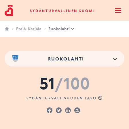
Sydänturvallinen Suomi
SYDÄNTURVALLINEN SUOMI
Open
Etelä-Karjala
Ruokolahti
RUOKOLAHTI
51
/100
SYDÄNTURVALLISUUDEN TASO