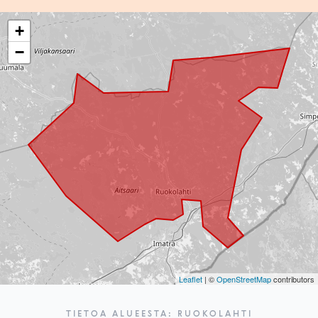
+
−
Leaflet
| ©
OpenStreetMap
contributors
TIETOA ALUEESTA: RUOKOLAHTI