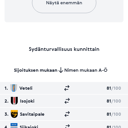
Näytä enemmän
Sydänturvallisuus kunnittain
Sijoituksen mukaan
Nimen mukaan A-Ö
1.
Veteli
81
/100
2.
Isojoki
81
/100
3.
Savitaipale
81
/100
4.
Siikajoki
81
/100