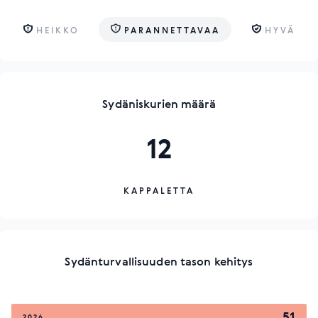
HEIKKO
PARANNETTAVAA
HYVÄ
Sydäniskurien määrä
12
KAPPALETTA
Sydänturvallisuuden tason kehitys
51
2026