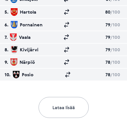
5.
Hartola
80
/100
6.
Pornainen
79
/100
7.
Vaala
79
/100
8.
Kivijärvi
79
/100
9.
Närpiö
78
/100
10.
Posio
78
/100
Lataa lisää