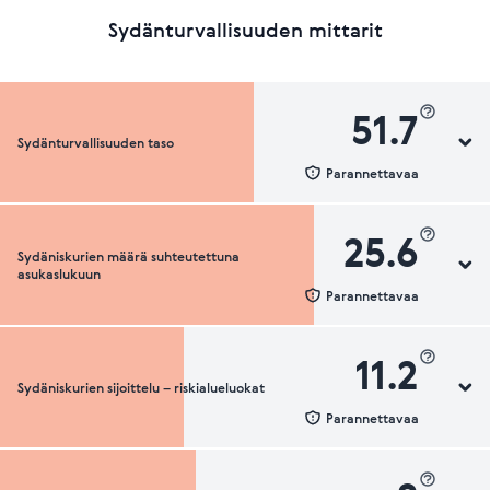
Sydänturvallisuuden mittarit
51.7
Sydänturvallisuuden taso
Parannettavaa
25.6
Sydäniskurien määrä suhteutettuna
Sydänturvallisuuden luokka
asukaslukuun
Parannettavaa
11.2
Sydäniskurien sijoittelu – riskialueluokat
Sydäniskurien määrä suhteutettuna asukaslukuun
Parannettavaa