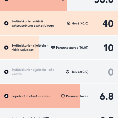
40
Sydäniskurien määrä
Hyvä(40.0)
suhteutettuna asukaslukuun
10
Sydäniskurien sijoittelu –
Parannettavaa(10.01)
riskialueluokat
0
Sydäniskurien sijoittelu - 65+
Heikko(0.0)
väestö
6.8
Sepelvaltimotauti-indeksi
Parannettavaa