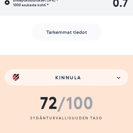
0.7
Ensiapukoulutukset (SPR) -
1000 asukasta kohti *
Tarkemmat tiedot
KINNULA
72
/100
SYDÄNTURVALLISUUDEN TASO