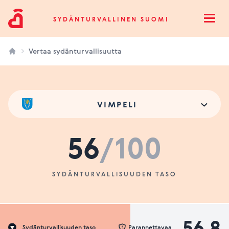
Sydänturvallinen Suomi
SYDÄNTURVALLINEN SUOMI
Open
Vertaa sydänturvallisuutta
VIMPELI
56
/100
SYDÄNTURVALLISUUDEN TASO
56.8
Sydänturvallisuuden taso
Parannettavaa