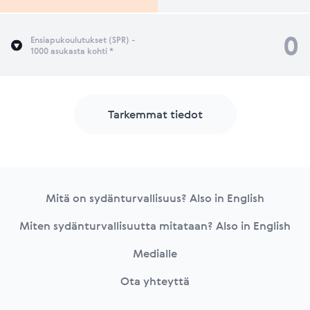
0
Ensiapukoulutukset (SPR) -
1000 asukasta kohti *
Tarkemmat tiedot
Footer
Mitä on sydänturvallisuus? Also in English
Miten sydänturvallisuutta mitataan? Also in English
Medialle
Ota yhteyttä