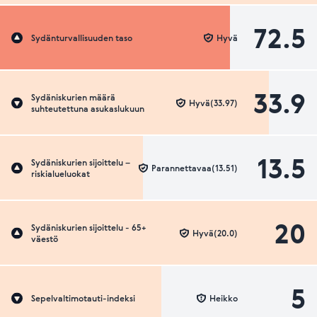
72.5
Sydänturvallisuuden taso
Hyvä
33.9
Sydäniskurien määrä
Hyvä(33.97)
suhteutettuna asukaslukuun
13.5
Sydäniskurien sijoittelu –
Parannettavaa(13.51)
riskialueluokat
20
Sydäniskurien sijoittelu - 65+
Hyvä(20.0)
väestö
5
Sepelvaltimotauti-indeksi
Heikko