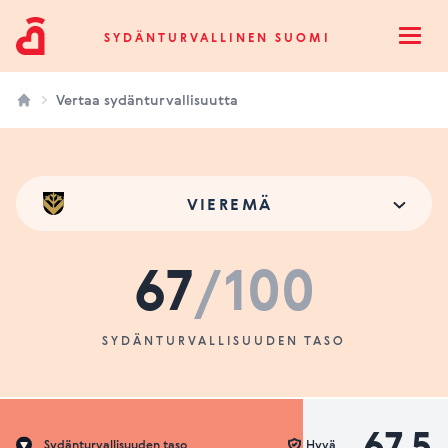
Sydänturvallinen Suomi
SYDÄNTURVALLINEN SUOMI
Open
Vertaa sydänturvallisuutta
VIEREMÄ
67
/100
SYDÄNTURVALLISUUDEN TASO
67.5
Sydänturvallisuuden taso
Hyvä