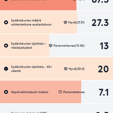
27.3
Sydäniskurien määrä
Hyvä(27.31)
suhteutettuna asukaslukuun
13
Sydäniskurien sijoittelu –
Parannettavaa(13.06)
riskialueluokat
20
Sydäniskurien sijoittelu - 65+
Hyvä(20.0)
väestö
7.1
Sepelvaltimotauti-indeksi
Parannettavaa