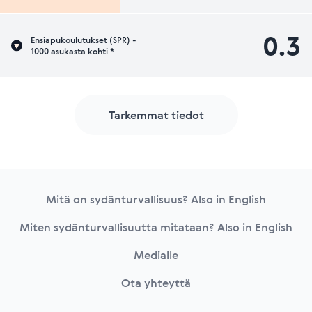
0.3
Ensiapukoulutukset (SPR) -
1000 asukasta kohti *
Tarkemmat tiedot
Footer
Mitä on sydänturvallisuus? Also in English
Miten sydänturvallisuutta mitataan? Also in English
Medialle
Ota yhteyttä