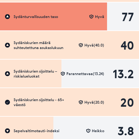
77
Sydänturvallisuuden taso
Hyvä
40
Sydäniskurien määrä
Hyvä(40.0)
suhteutettuna asukaslukuun
13.2
Sydäniskurien sijoittelu –
Parannettavaa(13.24)
riskialueluokat
20
Sydäniskurien sijoittelu - 65+
Hyvä(20.0)
väestö
3.8
Sepelvaltimotauti-indeksi
Heikko