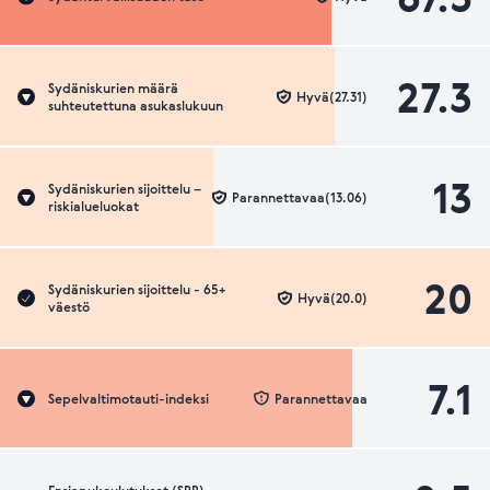
27.3
Sydäniskurien määrä
Hyvä(27.31)
suhteutettuna asukaslukuun
13
Sydäniskurien sijoittelu –
Parannettavaa(13.06)
riskialueluokat
20
Sydäniskurien sijoittelu - 65+
Hyvä(20.0)
väestö
7.1
Sepelvaltimotauti-indeksi
Parannettavaa