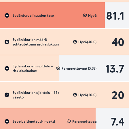
81.1
Sydänturvallisuuden taso
Hyvä
40
Sydäniskurien määrä
Hyvä(40.0)
suhteutettuna asukaslukuun
13.7
Sydäniskurien sijoittelu –
Parannettavaa(13.76)
riskialueluokat
20
Sydäniskurien sijoittelu - 65+
Hyvä(20.0)
väestö
7.4
Sepelvaltimotauti-indeksi
Parannettavaa