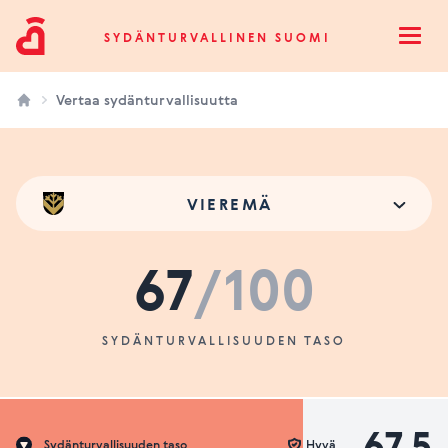
Sydänturvallinen Suomi
SYDÄNTURVALLINEN SUOMI
Open
Vertaa sydänturvallisuutta
VIEREMÄ
67
/100
SYDÄNTURVALLISUUDEN TASO
67.5
Sydänturvallisuuden taso
Hyvä