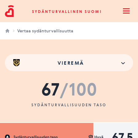
Sydänturvallinen Suomi
SYDÄNTURVALLINEN SUOMI
Open
Vertaa sydänturvallisuutta
VIEREMÄ
67
/100
SYDÄNTURVALLISUUDEN TASO
67.5
Sydänturvallisuuden taso
Hyvä