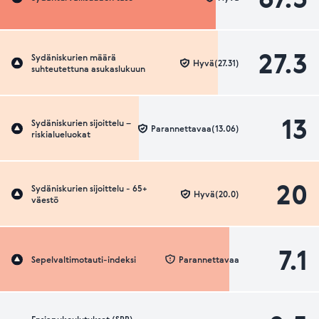
27.3
Sydäniskurien määrä
Hyvä(27.31)
suhteutettuna asukaslukuun
13
Sydäniskurien sijoittelu –
Parannettavaa(13.06)
riskialueluokat
20
Sydäniskurien sijoittelu - 65+
Hyvä(20.0)
väestö
7.1
Sepelvaltimotauti-indeksi
Parannettavaa