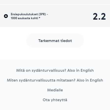
2.2
Ensiapukoulutukset (SPR) -
1000 asukasta kohti *
Tarkemmat tiedot
Footer
Mitä on sydänturvallisuus? Also in English
Miten sydänturvallisuutta mitataan? Also in English
Medialle
Ota yhteyttä