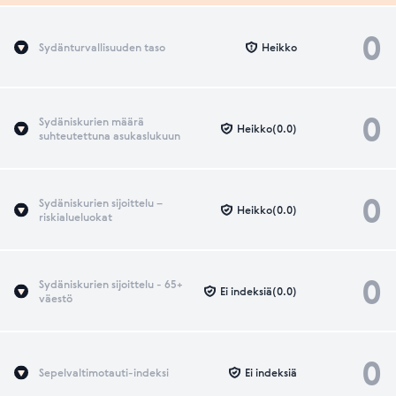
0
Sydänturvallisuuden taso
Heikko
0
Sydäniskurien määrä
Heikko(0.0)
suhteutettuna asukaslukuun
0
Sydäniskurien sijoittelu –
Heikko(0.0)
riskialueluokat
0
Sydäniskurien sijoittelu - 65+
Ei indeksiä(0.0)
väestö
0
Sepelvaltimotauti-indeksi
Ei indeksiä