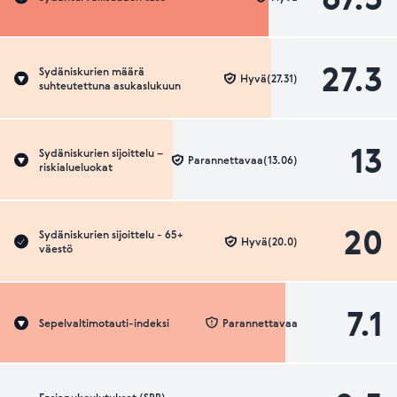
27.3
Sydäniskurien määrä
Hyvä(27.31)
suhteutettuna asukaslukuun
13
Sydäniskurien sijoittelu –
Parannettavaa(13.06)
riskialueluokat
20
Sydäniskurien sijoittelu - 65+
Hyvä(20.0)
väestö
7.1
Sepelvaltimotauti-indeksi
Parannettavaa