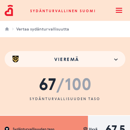
Sydänturvallinen Suomi
SYDÄNTURVALLINEN SUOMI
Open
Vertaa sydänturvallisuutta
VIEREMÄ
67
/100
SYDÄNTURVALLISUUDEN TASO
67.5
Sydänturvallisuuden taso
Hyvä