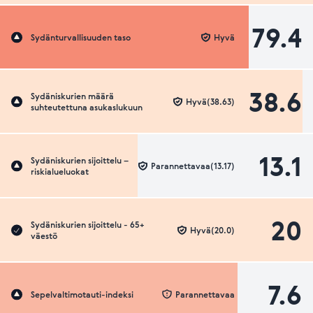
79.4
Sydänturvallisuuden taso
Hyvä
38.6
Sydäniskurien määrä
Hyvä(38.63)
suhteutettuna asukaslukuun
13.1
Sydäniskurien sijoittelu –
Parannettavaa(13.17)
riskialueluokat
20
Sydäniskurien sijoittelu - 65+
Hyvä(20.0)
väestö
7.6
Sepelvaltimotauti-indeksi
Parannettavaa