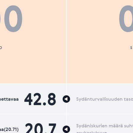
00
O
42.8
nettavaa
Sydänturvallisuuden tas
20.7
Sydäniskurien määrä suh
a(20.71)
asukaslukuun