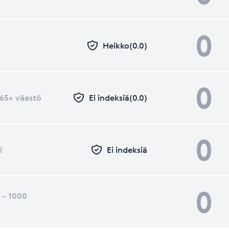
0
Heikko(0.0)
0
- 65+ väestö
Ei indeksiä(0.0)
0
i
Ei indeksiä
0
 - 1000