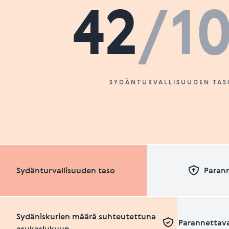
42
/1
SYDÄNTURVALLISUUDEN TAS
Sydänturvallisuuden taso
Paran
Sydäniskurien määrä suhteutettuna
Parannettava
asukaslukuun