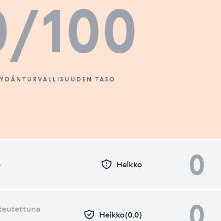
0
/100
SYDÄNTURVALLISUUDEN TASO
0
o
Heikko
0
teutettuna
Heikko(0.0)