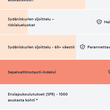
Sydäniskurien sijoittelu –
Hei
riskialueluokat
Sydäniskurien sijoittelu - 65+ väestö
Parannettav
Sepelvaltimotauti-indeksi
Ensiapukoulutukset (SPR) - 1000
asukasta kohti *