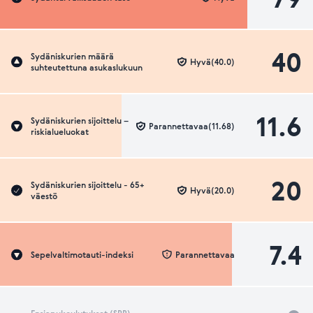
40
Sydäniskurien määrä
Hyvä(40.0)
suhteutettuna asukaslukuun
11.6
Sydäniskurien sijoittelu –
Parannettavaa(11.68)
riskialueluokat
20
Sydäniskurien sijoittelu - 65+
Hyvä(20.0)
väestö
7.4
Sepelvaltimotauti-indeksi
Parannettavaa