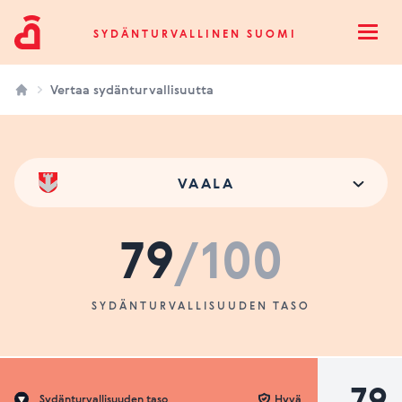
Sydänturvallinen Suomi
SYDÄNTURVALLINEN SUOMI
Open
Vertaa sydänturvallisuutta
VAALA
79
/100
SYDÄNTURVALLISUUDEN TASO
79
Sydänturvallisuuden taso
Hyvä