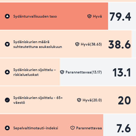
79.4
Sydänturvallisuuden taso
Hyvä
38.6
Sydäniskurien määrä
Hyvä(38.63)
suhteutettuna asukaslukuun
13.1
Sydäniskurien sijoittelu –
Parannettavaa(13.17)
riskialueluokat
20
Sydäniskurien sijoittelu - 65+
Hyvä(20.0)
väestö
7.6
Sepelvaltimotauti-indeksi
Parannettavaa